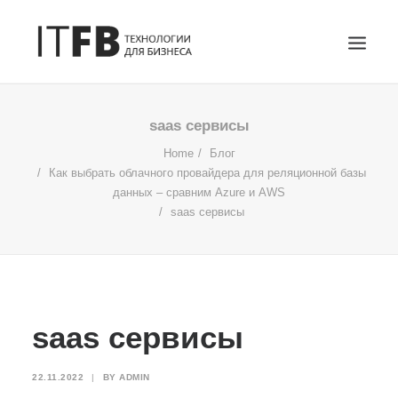
ГЛАВНАЯ
saas сервисы
DEVOPS
Home
Блог
Как выбрать облачного провайдера для реляционной базы
АДМИНИСТРИРОВАНИЕ СЕРВЕРОВ
данных – сравним Azure и AWS
ИТ УСЛУГИ
saas сервисы
БЛОГ
ОТЗЫВЫ
КОНТАКТЫ
ПОИСК
saas сервисы
22.11.2022
|
BY
ADMIN