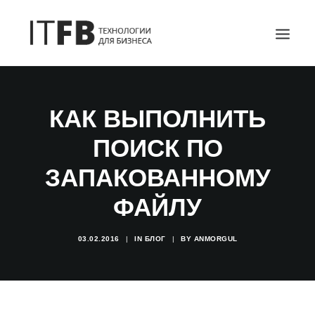
ГЛАВНАЯ
КАК ВЫПОЛНИТЬ
DEVOPS
ПОИСК ПО
АДМИНИСТРИРОВАНИЕ СЕРВЕРОВ
ИТ УСЛУГИ
ЗАПАКОВАННОМУ
БЛОГ
ФАЙЛУ
ОТЗЫВЫ
КОНТАКТЫ
03.02.2016
|
IN
БЛОГ
|
BY
ANMORGUL
ПОИСК