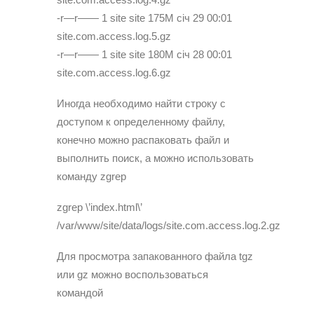
-r—r—— 1 site site 175M січ 29 00:01
site.com.access.log.5.gz
-r—r—— 1 site site 180M січ 28 00:01
site.com.access.log.6.gz
Иногда необходимо найти строку с
доступом к определенному файлу,
конечно можно распаковать файл и
выполнить поиск, а можно использовать
команду zgrep
zgrep \’index.html\’
/var/www/site/data/logs/site.com.access.log.2.gz
Для просмотра запакованного файла tgz
или gz можно воспользоваться
командой