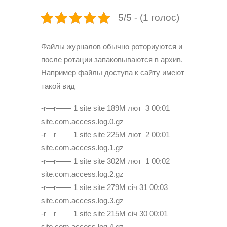
5/5 - (1 голос)
Файлы журналов обычно роториуются и
после ротации запаковываются в архив.
Например файлы доступа к сайту имеют
такой вид
-r—r—— 1 site site 189M лют 3 00:01
site.com.access.log.0.gz
-r—r—— 1 site site 225M лют 2 00:01
site.com.access.log.1.gz
-r—r—— 1 site site 302M лют 1 00:02
site.com.access.log.2.gz
-r—r—— 1 site site 279M січ 31 00:03
site.com.access.log.3.gz
-r—r—— 1 site site 215M січ 30 00:01
site.com.access.log.4.gz