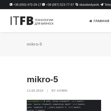
+38 (050) 470-29-17
+38 (067) 523-77-57
vkarabedyants
Tele
ГЛАВНАЯ
mikro-5
mikro-5
12.04.2024
|
BY
ADMIN