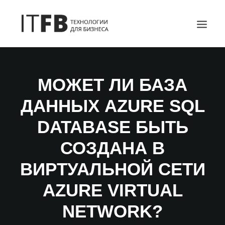
ГЛАВНАЯ
МОЖЕТ ЛИ БАЗА
DEVOPS
ДАННЫХ AZURE SQL
АДМИНИСТРИРОВАНИЕ СЕРВЕРОВ
ИТ УСЛУГИ
DATABASE БЫТЬ
БЛОГ
СОЗДАНА В
ОТЗЫВЫ
ВИРТУАЛЬНОЙ СЕТИ
КОНТАКТЫ
ПОИСК
AZURE VIRTUAL
NETWORK?