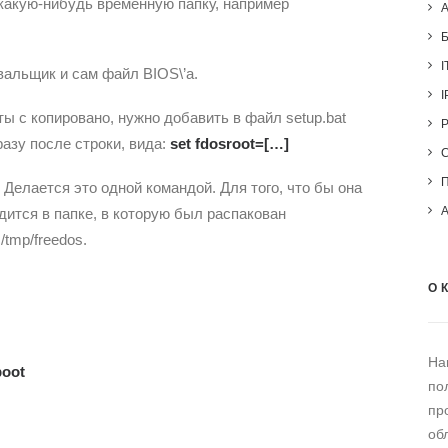
какую-нибудь временную папку, например
I
вальщик и сам файл BIOS\’а.
I
ты с копировано, нужно добавить в файл setup.bat
разу после строки, вида:
set fdosroot=[…]
 Делается это одной командой. Для того, что бы она
ится в папке, в которую был распакован
tmp/freedos.
О 
На
boot
по
пр
об