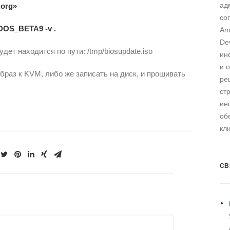
ад
org»
со
FDOS_BETA9 -v .
Am
De
ет находится по пути: /tmp/biosupdate.iso
ин
и 
браз к KVM, либо же записать на диск, и прошивать
ре
ст
ин
об
кл
СВ