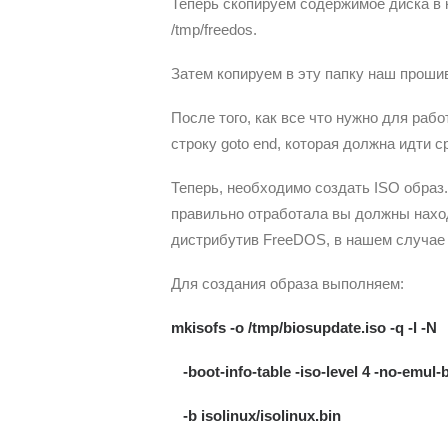
Теперь скопируем содержимое диска в 
/tmp/freedos.
Затем копируем в эту папку наш проши
После того, как все что нужно для рабо
строку goto end, которая должна идти с
Теперь, необходимо создать ISO образ.
правильно отработала вы должны наход
дистрибутив FreeDOS, в нашем случае /
Для создания образа выполняем:
mkisofs -o /tmp/biosupdate.iso -q -l -N
-boot-info-table -iso-level 4 -no-emul-
-b isolinux/isolinux.bin