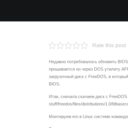
Rate this post
Недавно потребовалось обновить BIOS н
прошивается он через DOS утилиту AF
загрузочный диск с FreeDOS, в которы
BIOS.
Итак, сначала скачаем диск с FreeDOS по
stuff/freedos/files/distributions/1.0/fdbasec
Монтируем его в Linux системе команд