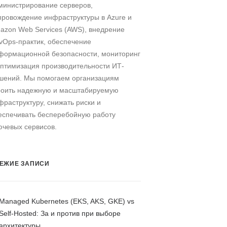
министрирование серверов,
провождение инфраструктуры в Azure и
azon Web Services (AWS), внедрение
vOps-практик, обеспечение
формационной безопасности, мониторинг
оптимизация производительности ИТ-
шений. Мы помогаем организациям
роить надежную и масштабируемую
фраструктуру, снижать риски и
еспечивать бесперебойную работу
ючевых сервисов.
ЕЖИЕ ЗАПИСИ
Managed Kubernetes (EKS, AKS, GKE) vs
Self-Hosted: За и против при выборе
архитектуры