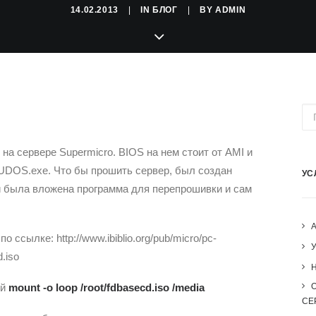
14.02.2013
|
IN
БЛОГ
|
BY
ADMIN
а сервере Supermicro. BIOS на нем стоит от AMI и
UDOS.exe. Что бы прошить сервер, был создан
УС
й была вложена программа для перепрошивки и сам
 ссылке: http://www.ibiblio.org/pub/micro/pc-
d.iso
H
ой
mount -o loop /root/fdbasecd.iso /media
СЕ