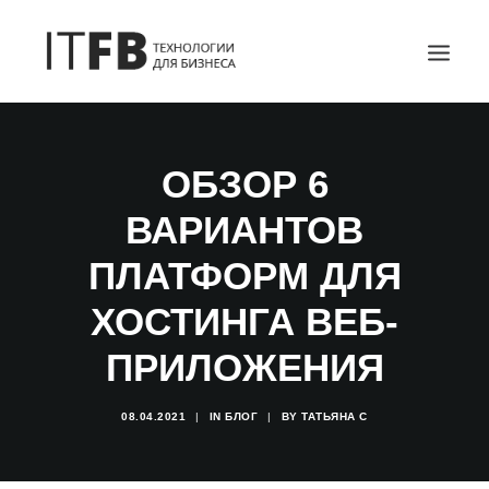
ГЛАВНАЯ
ОБЗОР 6
DEVOPS
ВАРИАНТОВ
АДМИНИСТРИРОВАНИЕ СЕРВЕРОВ
ИТ УСЛУГИ
ПЛАТФОРМ ДЛЯ
БЛОГ
ХОСТИНГА ВЕБ-
ОТЗЫВЫ
ПРИЛОЖЕНИЯ
КОНТАКТЫ
ПОИСК
08.04.2021
|
IN
БЛОГ
|
BY
ТАТЬЯНА С