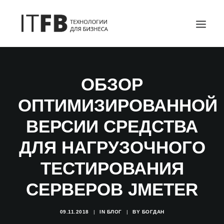
ГЛАВНАЯ
ОБЗОР
DEVOPS
ОПТИМИЗИРОВАННОЙ
АДМИНИСТРИРОВАНИЕ СЕРВЕРОВ
ИТ УСЛУГИ
ВЕРСИИ СРЕДСТВА
БЛОГ
ДЛЯ НАГРУЗОЧНОГО
ОТЗЫВЫ
ТЕСТИРОВАНИЯ
КОНТАКТЫ
ПОИСК
СЕРВЕРОВ JMETER
09.11.2018
|
IN
БЛОГ
|
BY
БОГДАН