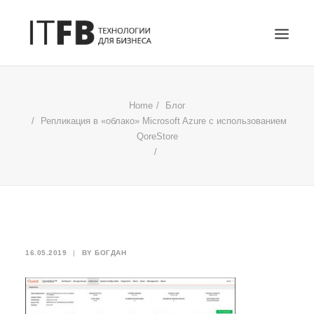
ГЛАВНАЯ
Home
Блог
DEVOPS
Репликация в «облако» Microsoft Azure с использованием
QoreStore
АДМИНИСТРИРОВАНИЕ СЕРВЕРОВ
ИТ УСЛУГИ
БЛОГ
ОТЗЫВЫ
КОНТАКТЫ
ПОИСК
16.05.2019
|
BY
БОГДАН