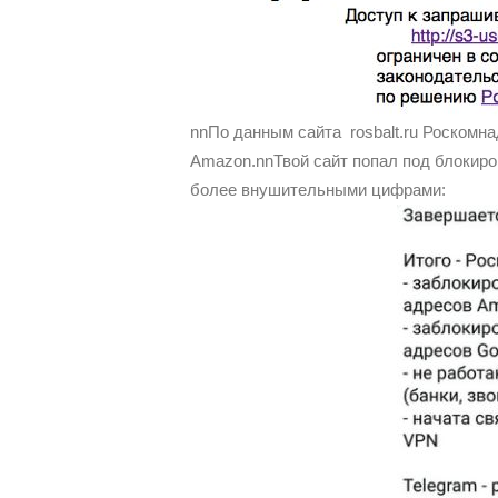
nnПо данным сайта rosbalt.ru Роскомн
Amazon.nnТвой сайт попал под блокир
более внушительными цифрами: