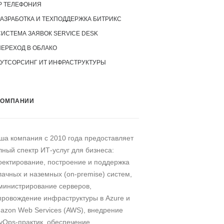
P ТЕЛЕФОНИЯ
РАЗРАБОТКА И ТЕХПОДДЕРЖКА БИТРИКС
СИСТЕМА ЗАЯВОК SERVICE DESK
ПЕРЕХОД В ОБЛАКО
АУТСОРСИНГ ИТ ИНФРАСТРУКТУРЫ
КОМПАНИИ
ша компания c 2010 года предоставляет
лный спектр ИТ-услуг для бизнеса:
оектирование, построение и поддержка
лачных и наземных (on-premise) систем,
министрирование серверов,
провождение инфраструктуры в Azure и
azon Web Services (AWS), внедрение
vOps-практик, обеспечение