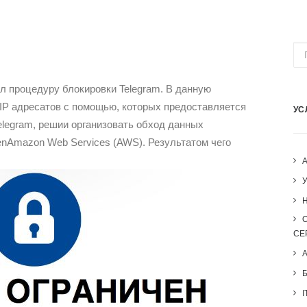
л процедуру блокировки Telegram. В данную
 IP адресатов с помощью, которых предоставляется
УС
elegram, решии организовать обход данных
еnAmazon Web Services (AWS). Результатом чего
H
СЕ
I