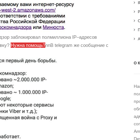
I
адзор заблокировал полмиллиона IP–адресов
овку?
Нужна помощь?
nnВ telegram же сообщение с
О 
На
по
пр
об
ад
со
Am
De