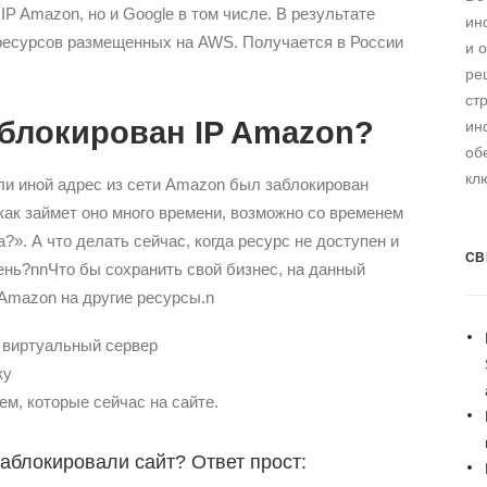
IP Amazon, но и Google в том числе. В результате
ин
ресурсов размещенных на AWS. Получается в России
и 
ре
ст
аблокирован IP Amazon?
ин
об
кл
или иной адрес из сети Amazon был заблокирован
как займет оно много времени, возможно со временем
?». А что делать сейчас, когда ресурс не доступен и
СВ
нь?nnЧто бы сохранить свой бизнес, на данный
Amazon на другие ресурсы.n
 виртуальный сервер
ку
ем, которые сейчас на сайте.
заблокировали сайт? Ответ прост: