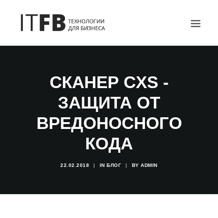
ГЛАВНАЯ
СКАНЕР CXS -
DEVOPS
ЗАЩИТА ОТ
АДМИНИСТРИРОВАНИЕ СЕРВЕРОВ
ИТ УСЛУГИ
ВРЕДОНОСНОГО
БЛОГ
КОДА
ОТЗЫВЫ
КОНТАКТЫ
22.02.2018
|
IN
БЛОГ
|
BY
ADMIN
ПОИСК