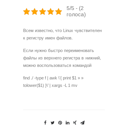
5/5 - (2
голоса)
Всем известно, что Linux чувствителен
к регистру имен файлов.
Если нужно быстро переименовать
файлы из верхнего регистра в нижний,
можно воспользоваться командой
find ./ -type f | awk \'{ print $1 » »
tolower($1) }\’ | xargs -L 1 mv