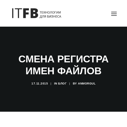
ГЛАВНАЯ
DEVOPS
СМЕНА РЕГИСТРА
АДМИНИСТРИРОВАНИЕ СЕРВЕРОВ
ИТ УСЛУГИ
ИМЕН ФАЙЛОВ
БЛОГ
ОТЗЫВЫ
17.11.2015
|
IN
БЛОГ
|
BY
ANMORGUL
КОНТАКТЫ
ПОИСК