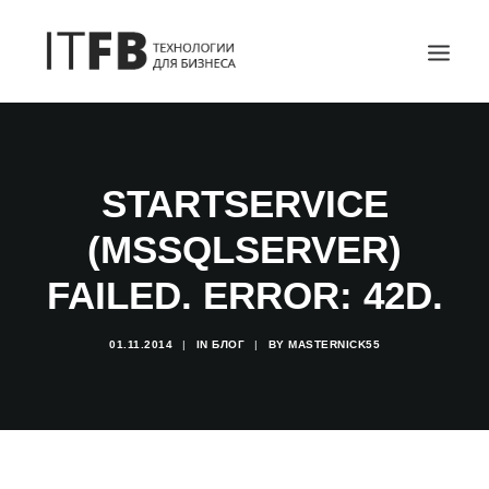
ГЛАВНАЯ
DEVOPS
STARTSERVICE
АДМИНИСТРИРОВАНИЕ СЕРВЕРОВ
(MSSQLSERVER)
ИТ УСЛУГИ
FAILED. ERROR: 42D.
БЛОГ
ОТЗЫВЫ
01.11.2014
|
IN
БЛОГ
|
BY
MASTERNICK55
КОНТАКТЫ
ПОИСК