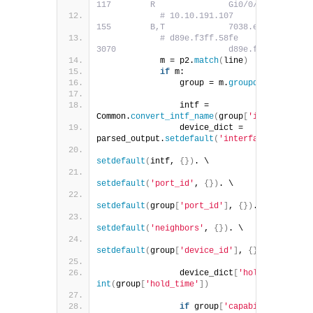
117        R               Gi0/0/0
# 10.10.191.107       Gi1/0/14       
155        B,T             7038.eeff.572d
# d89e.f3ff.58fe      Gi1/0/33       
3070                       d89e.f3ff.58fe
            m = p2.
match
(
line
)
if
 m:
                group = m.
groupdict
()
                intf = 
Common.
convert_intf_name
(
group
[
'interfaces'
]
                device_dict = 
parsed_output.
setdefault
(
'interfaces'
, 
{})
. 
setdefault
(
intf, 
{})
. \
setdefault
(
'port_id'
, 
{})
. \
setdefault
(
group
[
'port_id'
]
, 
{})
.\
setdefault
(
'neighbors'
, 
{})
. \
setdefault
(
group
[
'device_id'
]
, 
{})
                device_dict
[
'hold_time'
]
 = 
int
(
group
[
'hold_time'
])
if
 group
[
'capabilities'
]
: