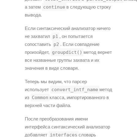
а затем
continue
в следующую строку
вывода.
Если синтаксический анализатор ничего
не захватил
p1
, он попытается
сопоставить
p2
. Если совпадение
произойдет,
groupdict()
метод вернет
все названные группы захвата и их
значения в виде словаря.
Теперь мы видим, что парсер
использует
convert_intf_name
метод
из
Common
класса, импортированного в
верхней части файла.
После преобразования имени
интерфейса синтаксический анализатор
добавляет
interfaces
словарь