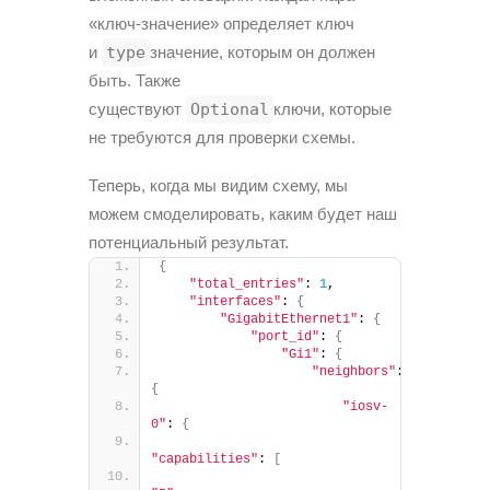
«ключ-значение» определяет ключ
и
type
значение, которым он должен
быть. Также
существуют
Optional
ключи, которые
не требуются для проверки схемы.
Теперь, когда мы видим схему, мы
можем смоделировать, каким будет наш
потенциальный результат.
{
"total_entries"
: 
1
,
"interfaces"
: 
{
"GigabitEthernet1"
: 
{
"port_id"
: 
{
"Gi1"
: 
{
"neighbors"
: 
{
"iosv-
0"
: 
{
"capabilities"
: 
[