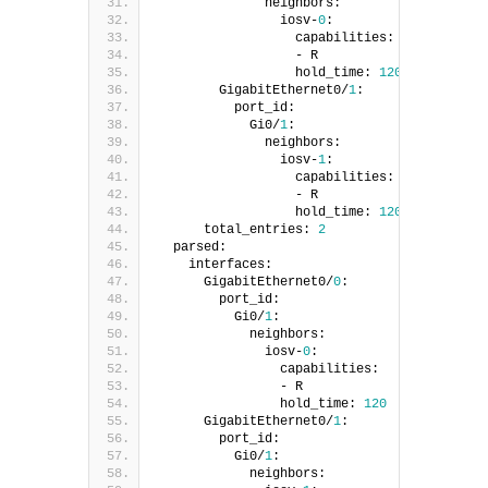
              neighbors:
                iosv-
0
:
                  capabilities:
                  - R
                  hold_time: 
120
        GigabitEthernet0/
1
:
          port_id:
            Gi0/
1
:
              neighbors:
                iosv-
1
:
                  capabilities:
                  - R
                  hold_time: 
120
      total_entries: 
2
  parsed:
    interfaces:
      GigabitEthernet0/
0
:
        port_id:
          Gi0/
1
:
            neighbors:
              iosv-
0
:
                capabilities:
                - R
                hold_time: 
120
      GigabitEthernet0/
1
:
        port_id:
          Gi0/
1
:
            neighbors: