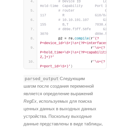
# Device ID           Local Intf     
Hold-time  Capability      Port ID
# router               Gi1/0/52       
117        R               Gi0/0/0
# 10.10.191.107       Gi1/0/14       
155        B,T             7038.eeff.572d
# d89e.f3ff.58fe      Gi1/0/33       
3070                       d89e.f3ff.58fe
        p2 = re.
compile
(
r
'(?
P<device_id>\S+)\s+(?P<interfaces>\S+)'
                        r
'\s+(?
P<hold_time>\d+)\s+(?P<capabilities>[A-
Z,]+)?'
                        r
'\s+(?
P<port_id>\S+)'
)
parsed_output
Следующим
шагом после создания переменной
является определение выражений
RegEx
, используемых для поиска
ценных данных в выходных данных
устройства. Поскольку выходные
данные представлены в виде таблицы,