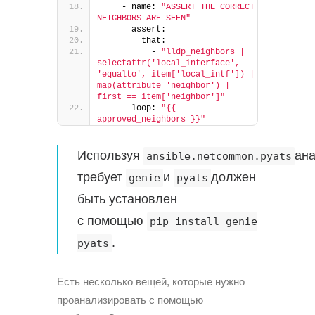
    - name: 
"ASSERT THE CORRECT 
NEIGHBORS ARE SEEN"
      assert:
        that:
          - 
"lldp_neighbors | 
selectattr('local_interface', 
'equalto', item['local_intf']) | 
map(attribute='neighbor') | 
first == item['neighbor']"
      loop: 
"{{ 
approved_neighbors }}"
Используя
ан
ansible.netcommon.pyats
требует
и
должен
genie
pyats
быть установлен
с помощью
pip install genie
.
pyats
Есть несколько вещей, которые нужно
проанализировать с помощью