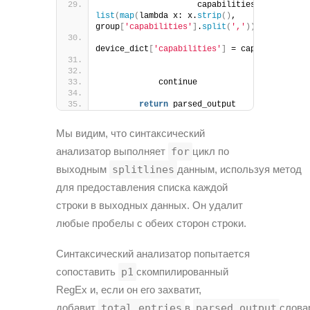
                    capabilities = 
list
(
map
(
lambda x: x.
strip
()
, 
group
[
'capabilities'
]
.
split
(
','
)))
device_dict
[
'capabilities'
]
 = capabilities
            continue
return
 parsed_output
Мы видим, что синтаксический
анализатор выполняет
for
цикл по
выходным
splitlines
данным, используя метод
для предоставления списка каждой
строки в выходных данных. Он удалит
любые пробелы с обеих сторон строки.
Синтаксический анализатор попытается
сопоставить
p1
скомпилированный
RegEx и, если он его захватит,
добавит
total_entries
в
parsed_output
слова