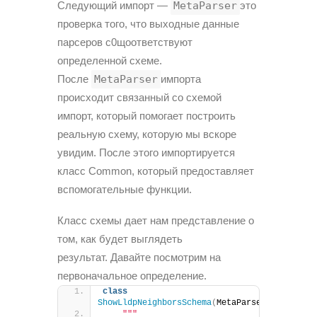
Следующий импорт —
MetaParser
это
проверка того, что выходные данные
парсеров с0щоответствуют
определенной схеме.
После
MetaParser
импорта
происходит связанный со схемой
импорт, который помогает построить
реальную схему, которую мы вскоре
увидим. После этого импортируется
класс Common, который предоставляет
вспомогательные функции.
Класс схемы дает нам представление о
том, как будет выглядеть
результат. Давайте посмотрим на
первоначальное определение.
class
ShowLldpNeighborsSchema
(
MetaParser
)
:
""
"