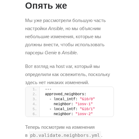
Опять же
Мы уже рассмотрели большую часть
настройки
Ansible
, но мы объясним
небольшие изменения, которые мы
должны внести, чтобы использовать
парсеры
Genie
в
Ansible
.
Вот взгляд на host var, который мы
определили как освежитель, поскольку
здесь нет никаких изменений.
---
approved_neighbors:
  - local_intf: 
"Gi0/0"
    neighbor: 
"iosv-1"
  - local_intf: 
"Gi0/1"
    neighbor: 
"iosv-2"
Теперь посмотрим на изменения
в
pb.validate.neighbors.yml
.