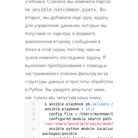
учебника. Сначала мы изменили парсер
на
ansible.netcommon.pyats
. Во-
вторых, мы добавили еще одну задачу
для управления данными, которые мы
получаем от парсера, в формате,
аналогичном второму сообщению в
блоге в этой серии, поэтому нам не
нужно изменять последнюю задачу. Я
выполнил преобразование с помощью
настраиваемого плагина фильтра из-за
структуры данных и простоты обработки
в
Python
. Вы увидите результат ниже,
как только мы запустим нашу книгу.
❯ ansible-playbook pb.
validate
.
neighbors
.
ym
ansible-playbook 
2.10
.
3
  config file = /Users/myohman/Documents/lo
  configured module search path = 
[
'/Users/
'/usr/share/ansible/plugins/modules'
]
  ansible python module location = /Users/m
packages/ansible