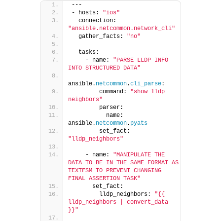
---
- hosts: 
"ios"
  connection: 
"ansible.netcommon.network_cli"
  gather_facts: 
"no"
  tasks:
    - name: 
"PARSE LLDP INFO 
INTO STRUCTURED DATA"
ansible.
netcommon
.
cli_parse
:
        command: 
"show lldp 
neighbors"
        parser:
          name: 
ansible.
netcommon
.
pyats
        set_fact: 
"lldp_neighbors"
    - name: 
"MANIPULATE THE 
DATA TO BE IN THE SAME FORMAT AS 
TEXTFSM TO PREVENT CHANGING 
FINAL ASSERTION TASK"
      set_fact:
        lldp_neighbors: 
"{{ 
lldp_neighbors | convert_data 
}}"