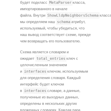
будет подкласс
MetaParser
класса,
импортированного в начале
файла. Внутри
ShowLldpNeighborsSchema
класс
мы определяем наш
schema
атрибут,
используемый, чтобы убедиться, что
наш вывод соответствует схеме, прежде
чем возвращать его пользователю.
Схема является словарем и
ожидает
total_entries
ключ с
целочисленным значением
и
interfaces
ключом, используемым
для определения словаря. Каждый
интерфейс будет ключом
в
interfaces
словаре, а данные,
полученные из выходных данных,
определены в нескольких других
вложенных словарях. Каждая пара