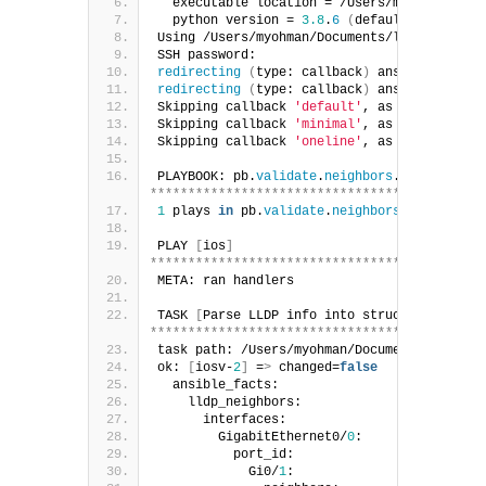
  executable location = /Users/myohman/.vir
  python version = 
3.8
.
6
(
default, Nov 
17
2
Using /Users/myohman/Documents/local-dev/bl
SSH password:
redirecting
(
type: callback
)
 ansible.
builti
redirecting
(
type: callback
)
 ansible.
builti
Skipping callback 
'default'
, as we already 
Skipping callback 
'minimal'
, as we already 
Skipping callback 
'oneline'
, as we already 
PLAYBOOK: pb.
validate
.
neighbors
.
yml
********************************************
1
 plays 
in
 pb.
validate
.
neighbors
.
yml
PLAY 
[
ios
]
********************************************
META: ran handlers
TASK 
[
Parse LLDP info into structured data
]
********************************************
task path: /Users/myohman/Documents/local-d
ok: 
[
iosv-
2
]
 =
>
 changed=
false
  ansible_facts:
    lldp_neighbors:
      interfaces:
        GigabitEthernet0/
0
:
          port_id:
            Gi0/
1
: