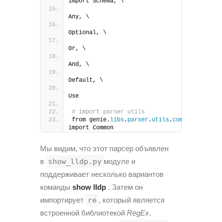
import Schema, \
Any, \
Optional, \
Or, \
And, \
Default, \
Use
# import parser utils
from genie.
libs
.
parser
.
utils
.
common
import Common
Мы видим, что этот парсер объявлен
в
show_lldp.py
модуле и
поддерживает несколько вариантов
команды
show lldp
. Затем он
импортирует
re
, который является
встроенной библиотекой
RegEx
.