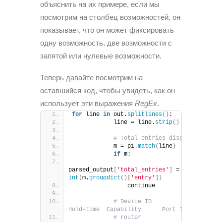
объяснить на их примере, если мы
посмотрим на столбец возможностей, он
показывает, что он может фиксировать
одну возможность, две возможности с
запятой или нулевые возможности.
Теперь давайте посмотрим на
оставшийся код, чтобы увидеть, как он
использует эти выражения
RegEx
.
for
 line 
in
 out.
splitlines
()
:
            line = line.
strip
()
# Total entries displayed: 4
            m = p1.
match
(
line
)
if
 m:
parsed_output
[
'total_entries'
]
 = 
int
(
m.
groupdict
()[
'entry'
])
                continue
# Device ID           Local Intf    
Hold-time  Capability      Port ID
# router               Gi1/0/52       