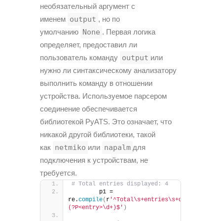
необязательный аргумент с
именем
output
, но по
умолчанию
None
. Первая логика
определяет, предоставил ли
пользователь команду
output
или
нужно ли синтаксическому анализатору
выполнить команду в отношении
устройства. Используемое парсером
соединение обеспечивается
библиотекой PyATS. Это означает, что
никакой другой библиотеки, такой
как
netmiko
или
napalm
для
подключения к устройствам, не
требуется.
# Total entries displayed: 4
        p1 = 
re.
compile
(
r
'^Total\s+entries\s+displayed:\s
(?P<entry>\d+)$'
)