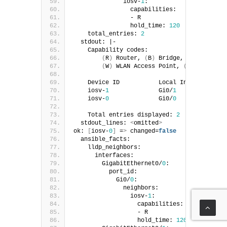
              iosv-
1
:
                capabilities:
                - R
                hold_time: 
120
    total_entries: 
2
  stdout: |-
    Capability codes:
(
R
)
 Router, 
(
B
)
 Bridge, 
(
T
)
 Telepho
(
W
)
 WLAN Access Point, 
(
P
)
 Repeater
    Device ID           Local Intf     Hold
    iosv-
1
              Gi0/
1
120
 
    iosv-
0
              Gi0/
0
120
 
    Total entries displayed: 
2
  stdout_lines: 
<
omitted
>
ok: 
[
iosv-
0
]
 =
>
 changed=
false
  ansible_facts:
    lldp_neighbors:
      interfaces:
        GigabitEthernet0/
0
:
          port_id:
            Gi0/
0
:
              neighbors:
                iosv-
1
:
                  capabilities:
                  - R
                  hold_time: 
120