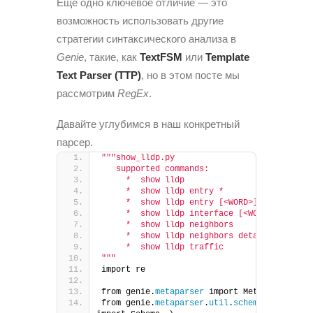
Еще одно ключевое отличие — это
возможность использовать другие
стратегии синтаксического анализа в
Genie
, такие, как
TextFSM
или
Template
Text Parser (TTP)
, но в этом посте мы
рассмотрим
RegEx
.
Давайте углубимся в наш конкретный
парсер.
""
"show_lldp.py
   supported commands:
     *  show lldp
     *  show lldp entry *
     *  show lldp entry [<WORD>]
     *  show lldp interface [<WORD>]
     *  show lldp neighbors
     *  show lldp neighbors detail
     *  show lldp traffic
"
""
import re
from genie.
metaparser
 import MetaParser
from genie.
metaparser
.
util
.
schemaengine