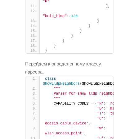
"R"
]
,
"hold_time"
: 
120
}
}
}
}
}
}
}
Перейдем к определенному классу
парсера.
class
ShowLldpNeighbors
(
ShowLldpNeighborsSchema
)
:
""
"
    Parser for show lldp neighbors
    "
""
    CAPABILITY_CODES = 
{
'R'
: 
'router'
,
'B'
: 
'mac_bridge'
,
'T'
: 
'telephone'
,
'C'
: 
'docsis_cable_device'
,
'W'
: 
'wlan_access_point'
,
'P'
: 
'repeater'
,