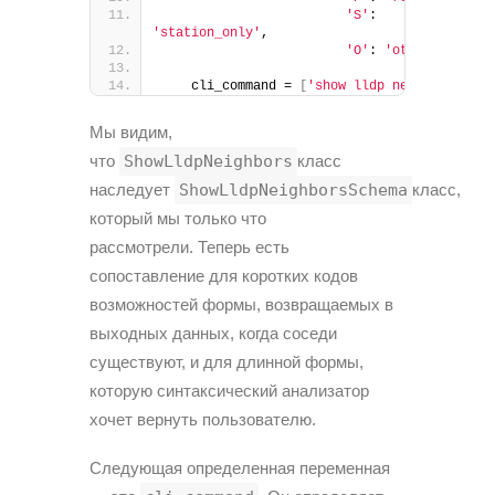
'S'
: 
'station_only'
,
'O'
: 
'other'
}
    cli_command = 
[
'show lldp neighbors'
]
Мы видим,
что
ShowLldpNeighbors
класс
наследует
ShowLldpNeighborsSchema
класс,
который мы только что
рассмотрели. Теперь есть
сопоставление для коротких кодов
возможностей формы, возвращаемых в
выходных данных, когда соседи
существуют, и для длинной формы,
которую синтаксический анализатор
хочет вернуть пользователю.
Следующая определенная переменная