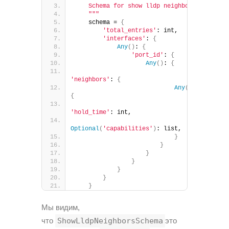
    Schema for show lldp neighbors
    "
""
    schema = 
{
'total_entries'
: int,
'interfaces'
: 
{
Any
()
: 
{
'port_id'
: 
{
Any
()
: 
{
'neighbors'
: 
{
Any
()
: 
{
'hold_time'
: int,
Optional
(
'capabilities'
)
: list,
}
}
}
}
}
}
}
Мы видим,
что
ShowLldpNeighborsSchema
это