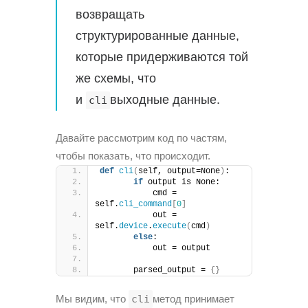
возвращать
структурированные данные,
которые придерживаются той
же схемы, что
и
выходные данные.
cli
Давайте рассмотрим код по частям,
чтобы показать, что происходит.
def
cli
(
self, output=None
)
:
if
 output is None:
           cmd = 
self.
cli_command
[
0
]
           out = 
self.
device
.
execute
(
cmd
)
else
:
           out = output
       parsed_output = 
{}
Мы видим, что
cli
метод принимает