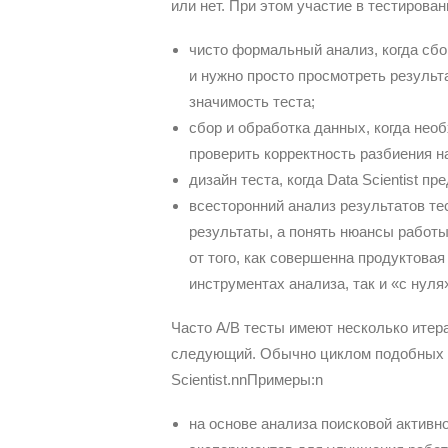
или нет. При этом участие в тестирова
чисто формальный анализ, когда сбо
и нужно просто просмотреть результ
значимость теста;
сбор и обработка данных, когда нео
проверить корректность разбиения н
дизайн теста, когда Data Scientist п
всесторонний анализ результатов те
результаты, а понять нюансы работы
от того, как совершенна продуктовая
инструментах анализа, так и «с нуля
Часто A/B тесты имеют несколько итера
следующий. Обычно циклом подобных пр
Scientist.nnПримеры:n
на основе анализа поисковой активн