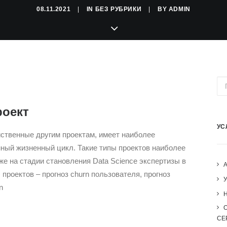
08.11.2021
|
IN
БЕЗ РУБРИКИ
|
BY
ADMIN
роект
УС
ственные другим проектам, имеет наиболее
ный жизненный цикл. Такие типы проектов наиболее
кже на стадии становления Data Science экспертизы в
роектов – прогноз churn пользователя, прогноз
n
H
СЕ