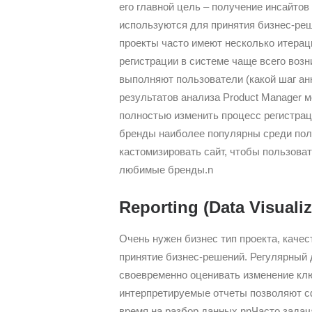
его главной цель – получение инсайтов
используются для принятия бизнес-реше
проекты часто имеют несколько итерац
регистрации в системе чаще всего возн
выполняют пользователи (какой шаг анк
результатов анализа Product Manager 
полностью изменить процесс регистрац
бренды наиболее популярны среди поль
кастомизировать сайт, чтобы пользова
любимые бренды.n
Reporting (Data Visualiz
Очень нужен бизнес тип проекта, качес
принятие бизнес-решений. Регулярный 
своевременно оценивать изменение клю
интерпретируемые отчеты позволяют с
время на разбор данных.nnЧасто задача 