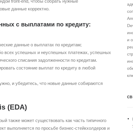
ндой front-end, чтобы собрать нужные
ад
овые данные корректно.
со
Am
нных с выплатами по кредиту:
De
ин
и 
ческие данные о выплатах по кредитам;
ре
о всех успешных и неуспешных платежах, успешных
ст
ческого списания задолженности по кредитам.
ин
ровать состояние выплат по кредиту в любой
об
кл
ужно, и убедитесь, что новые данные собираются
СВ
is (EDA)
рый также может существовать как часть типичного
ект выполняется по просьбе бизнес-стейкхолдеров и