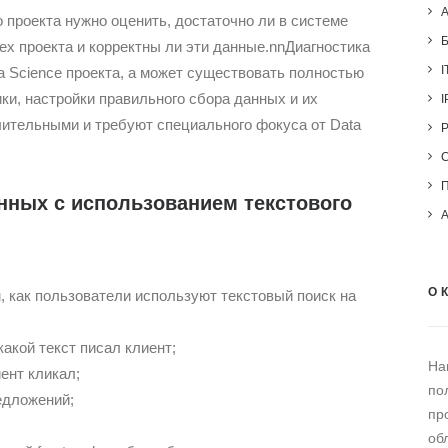
 проекта нужно оценить, достаточно ли в системе
ех проекта и корректны ли эти данные.nnДиагностика
I
a Science проекта, а может существовать полностью
ки, настройки правильного сбора данных и их
I
ительными и требуют специального фокуса от Data
нных с использованием текстового
О 
, как пользователи используют текстовый поиск на
акой текст писал клиент;
На
ент кликал;
по
едложений;
пр
об