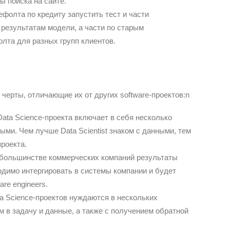
 поиска на сайте.
ефолта по кредиту запустить тест и части
результатам модели, а части по старым
лта для разных групп клиентов.
черты, отличающие их от других software-проектов:n
ata Science-проекта включает в себя несколько
ыми. Чем лучше Data Scientist знаком с данными, тем
роекта.
 большинстве коммерческих компаний результаты
димо интергировать в системы компании и будет
re engineers.
a Science-проектов нуждаются в нескольких
м в задачу и данные, а также с получением обратной