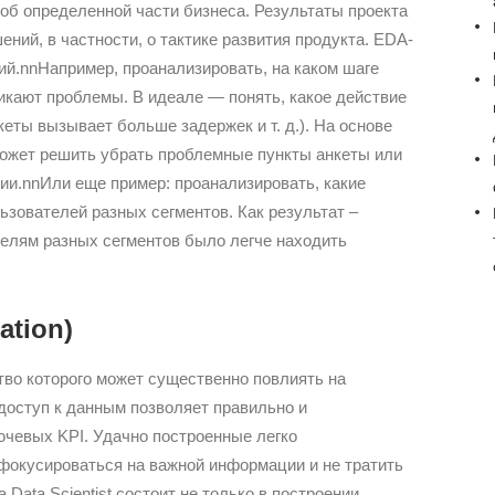
 об определенной части бизнеса. Результаты проекта
ний, в частности, о тактике развития продукта. EDA-
ий.nnНапример, проанализировать, на каком шаге
икают проблемы. В идеале — понять, какое действие
еты вызывает больше задержек и т. д.). На основе
может решить убрать проблемные пункты анкеты или
ии.nnИли еще пример: проанализировать, какие
зователей разных сегментов. Как результат –
телям разных сегментов было легче находить
ation)
тво которого может существенно повлиять на
доступ к данным позволяет правильно и
чевых KPI. Удачно построенные легко
фокусироваться на важной информации и не тратить
Data Scientist состоит не только в построении