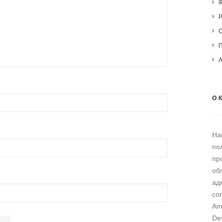
I
О 
На
по
пр
об
ад
со
Am
De