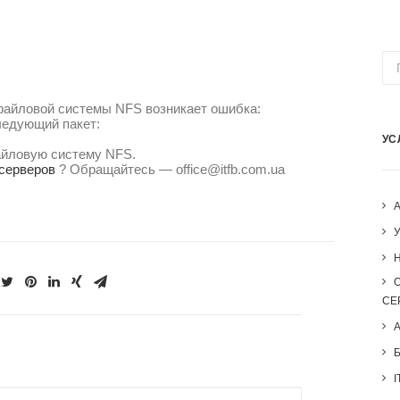
файловой системы NFS возникает ошибка:
ледующий пакет:
УС
айловую систему NFS.
серверов
? Обращайтесь — office@itfb.com.ua
H
СЕ
I