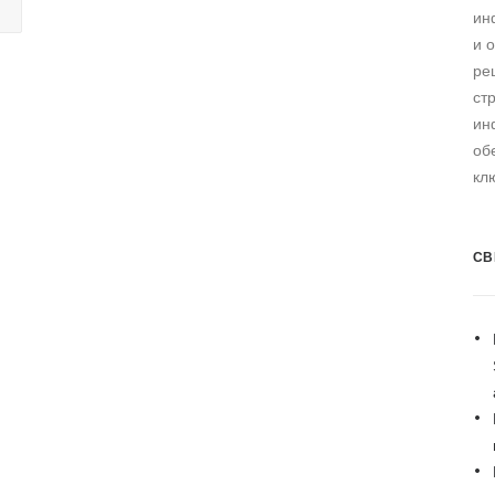
ин
и 
ре
ст
ин
об
кл
СВ