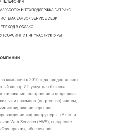
P ТЕЛЕФОНИЯ
РАЗРАБОТКА И ТЕХПОДДЕРЖКА БИТРИКС
СИСТЕМА ЗАЯВОК SERVICE DESK
ПЕРЕХОД В ОБЛАКО
АУТСОРСИНГ ИТ ИНФРАСТРУКТУРЫ
КОМПАНИИ
ша компания c 2010 года предоставляет
лный спектр ИТ-услуг для бизнеса:
оектирование, построение и поддержка
лачных и наземных (on-premise) систем,
министрирование серверов,
провождение инфраструктуры в Azure и
azon Web Services (AWS), внедрение
vOps-практик, обеспечение