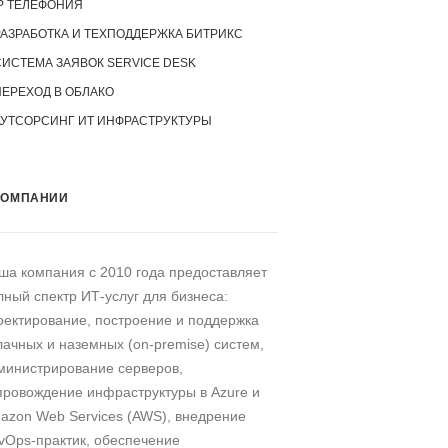
P ТЕЛЕФОНИЯ
РАЗРАБОТКА И ТЕХПОДДЕРЖКА БИТРИКС
СИСТЕМА ЗАЯВОК SERVICE DESK
ПЕРЕХОД В ОБЛАКО
АУТСОРСИНГ ИТ ИНФРАСТРУКТУРЫ
КОМПАНИИ
ша компания c 2010 года предоставляет
лный спектр ИТ-услуг для бизнеса:
оектирование, построение и поддержка
лачных и наземных (on-premise) систем,
министрирование серверов,
провождение инфраструктуры в Azure и
azon Web Services (AWS), внедрение
vOps-практик, обеспечение