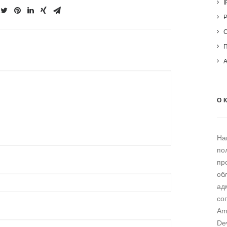
I
О 
На
по
пр
об
ад
со
Am
De