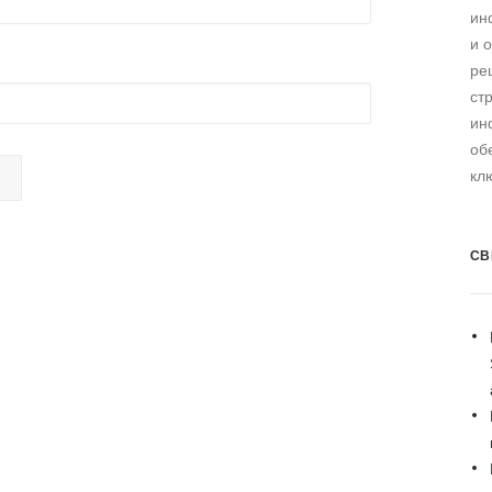
ин
и 
ре
ст
ин
об
кл
СВ