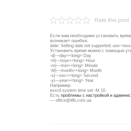
Rate this post
Если вам необходимо установить время
возникает ошибка:
date: Setting date not supported; use <esx
Установить время можно с помощью утил
-d|—day=<long> Day
-H|—hour=<long> Hour
-m|—min=<long> Minute
-M|—month=<long> Month
-s|—sec=<long> Second
-y|—year=<long> Year
Например:
esxcli system time set -M 10
Есть
проблемы с настройкой и админис
— office@itfb.com.ua