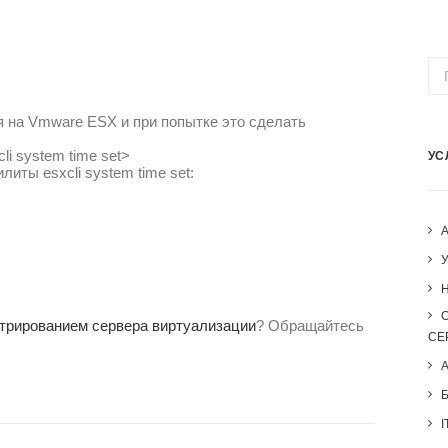
 на Vmware ESX и при попытке это сделать
cli system time set>
УС
иты esxcli system time set:
H
трированием сервера виртуализации
? Обращайтесь
СЕ
I