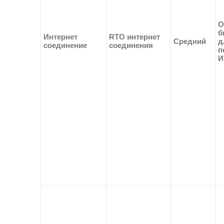
О
б
Интернет
RTO интернет
Средний
д
соединение
соединения
п
И