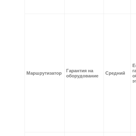
Е
Гарантия на
г
Маршрутизатор
Средний
оборудование
о
э