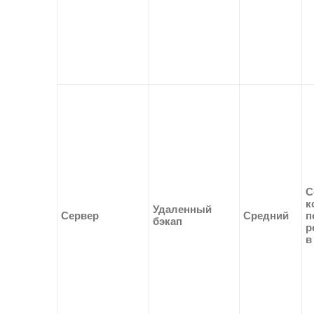
С
к
Удаленный
Сервер
Средний
п
бэкап
р
в