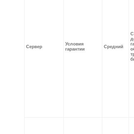
С
д
Условия
г
Сервер
Средний
гарантии
о
т
б