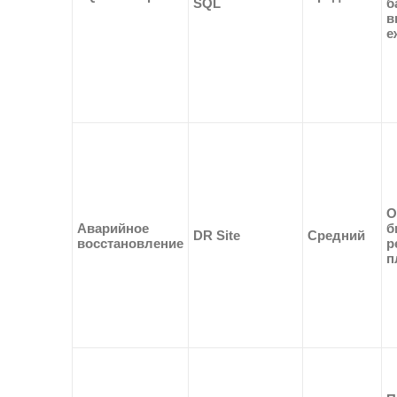
SQL
б
в
е
О
Аварийное
б
DR Site
Средний
восстановление
р
п