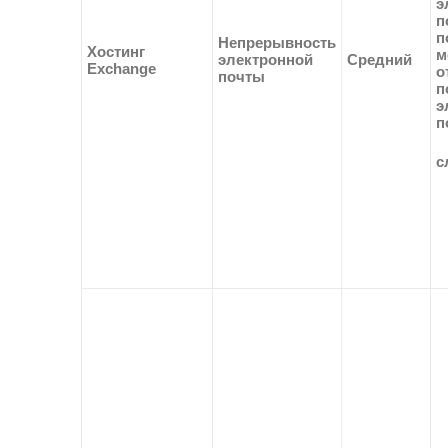
э
п
п
Непрерывность
Хостинг
м
электронной
Средний
Exchange
о
почты
п
э
п
с