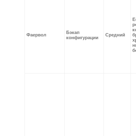
Е
р
к
Бэкап
Фаервол
Средний
б
конфигурации
х
н
б