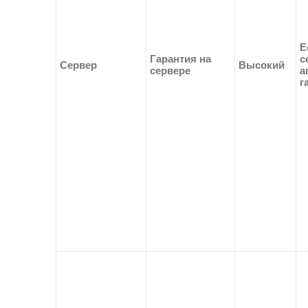
Е
Гарантия на
с
Сервер
Высокий
сервере
а
г