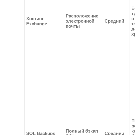
Е
т
Расположение
Хостинг
о
электронной
Средний
Exchange
т
почты
д
х
П
р
Полный бэкап
к
SQL Backups
Средний