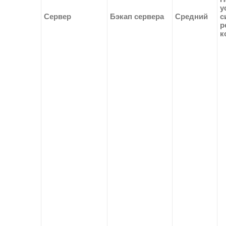
у
Сервер
Бэкап сервера
Средний
с
р
к