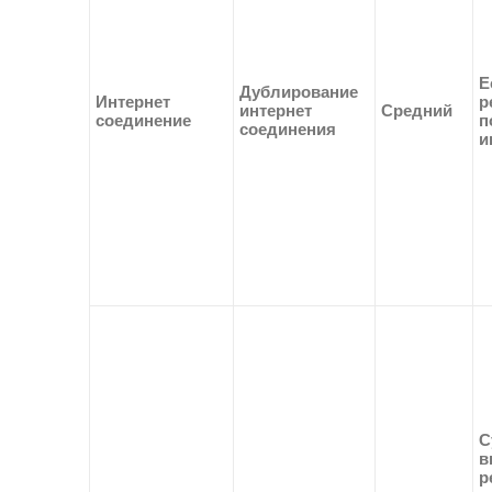
Е
Дублирование
Интернет
р
интернет
Средний
соединение
п
соединения
и
С
в
р