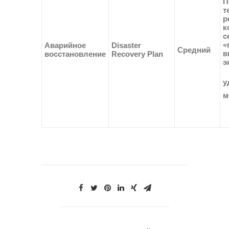
П
т
р
к
с
«
Аварийное
Disaster
Средний
в
восстановление
Recovery Plan
э
у
м