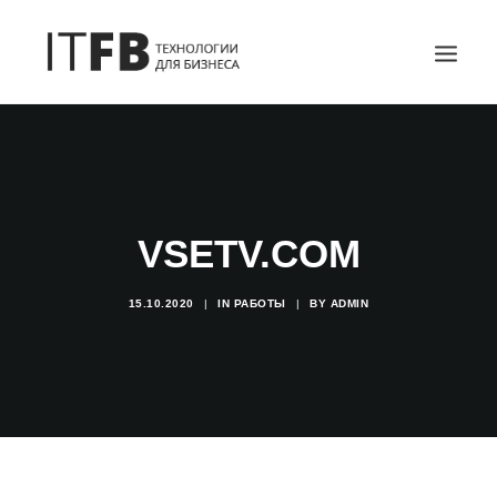
ГЛАВНАЯ
DEVOPS
АДМИНИСТРИРОВАНИЕ СЕРВЕРОВ
VSETV.COM
ИТ УСЛУГИ
БЛОГ
15.10.2020
|
IN
РАБОТЫ
|
BY
ADMIN
ОТЗЫВЫ
КОНТАКТЫ
ПОИСК