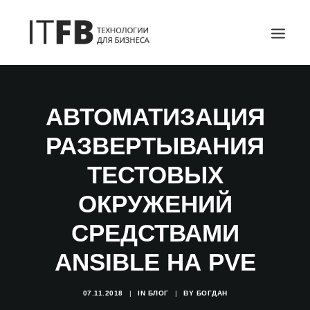
ГЛАВНАЯ
АВТОМАТИЗАЦИЯ
DEVOPS
РАЗВЕРТЫВАНИЯ
АДМИНИСТРИРОВАНИЕ СЕРВЕРОВ
ИТ УСЛУГИ
ТЕСТОВЫХ
БЛОГ
ОКРУЖЕНИЙ
ОТЗЫВЫ
СРЕДСТВАМИ
КОНТАКТЫ
ПОИСК
ANSIBLE НА PVE
07.11.2018
|
IN
БЛОГ
|
BY
БОГДАН