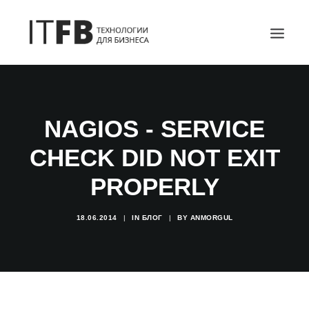
ГЛАВНАЯ
DEVOPS
NAGIOS - SERVICE
АДМИНИСТРИРОВАНИЕ СЕРВЕРОВ
CHECK DID NOT EXIT
ИТ УСЛУГИ
PROPERLY
БЛОГ
ОТЗЫВЫ
18.06.2014
|
IN
БЛОГ
|
BY
ANMORGUL
КОНТАКТЫ
ПОИСК