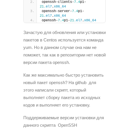
openssh-clients-
7.4
p1-
21.
el7
.
x86_64
openssh-server-
7.4
p1-
21.
el7
.
x86_64
openssh-
7.4
p1-
21.
el7
.
x86_64
Зачастую для обновления или установки
пакетов в Centos используется команда
yum. Но в данном случае она нам не
поможет, так как в репозитории нет новой
версии пакета openssh.
Как же максимально быстро установить
новый пакет openssh? На github для
этого написали скрипт, который
выполняет сборку пакета из исходных
кодов и выполняет его установку.
Поддерживаемые версии установки для
данного скрипта OpenSSH