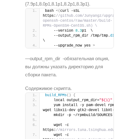
{7.9p1,8.0p1,8.1p1,8.2p1,8.3p1}.
bash 
<(
curl -sSL 
https:
//github.com/Junyangz/upgrade-
openssh-centos/raw/master/build-
RPMs-OpenSSH-CentOS.sh) \
    --version 
8.3
p1  \
    --output_rpm_dir /tmp/tmp.
dirs
\
    --upgrade_now yes 
>
—output_rpm_dir -обязательная опция,
вы должны указать директорию для
сборки пакета.
Содержимое скрипта.
build_RPMs
()
{
    local output_rpm_dir=
"${1}"
    yum install -y pam-devel rpm-build rpmd
wget libx11-dev gtk2-devel libXt-devel
    mkdir -p ~/rpmbuild/SOURCES 
&&
 cd ~/rpm
    wget -c 
https:
//mirrors.tuna.tsinghua.edu.cn/OpenBSD
    wget -c 