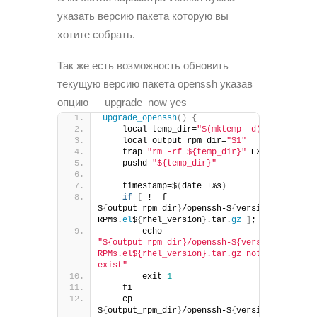
указать версию пакета которую вы
хотите собрать.
Так же есть возможность обновить
текущую версию пакета openssh указав
опцию —upgrade_now yes
upgrade_openssh
()
{
    local temp_dir=
"$(mktemp -d)"
    local output_rpm_dir=
"$1"
    trap 
"rm -rf ${temp_dir}"
 EXIT
    pushd 
"${temp_dir}"
    timestamp=$
(
date +%s
)
if
[
 ! -f 
$
{
output_rpm_dir
}
/openssh-$
{
version
}
-
RPMs.
el
$
{
rhel_version
}
.tar.
gz
]
; 
then
        echo 
"${output_rpm_dir}/openssh-${version}-
RPMs.el${rhel_version}.tar.gz not 
exist"
        exit 
1
    fi
    cp 
$
{
output_rpm_dir
}
/openssh-$
{
version
}
-