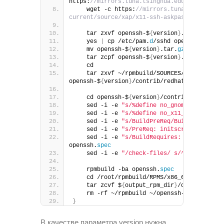
https:
//mirrors.tuna.tsinghua.edu.cn/OpenBSD
    wget -c https:
//mirrors.tuna.tsinghua.e
current/source/xap/x11-ssh-askpass/x11-ssh-a
    tar zxvf openssh-$
{
version
}
.tar.
gz
    yes 
|
 cp /etc/pam.
d
/sshd openssh-$
{
vers
    mv openssh-$
{
version
}
.tar.
gz
{
,.orig
}
    tar zcpf openssh-$
{
version
}
.tar.
gz
 open
    cd
    tar zxvf ~/rpmbuild/SOURCES/openssh-$
{
v
openssh-$
{
version
}
/contrib/redhat/openssh.
sp
    cd openssh-$
{
version
}
/contrib/redhat/ 
&
    sed -i -e 
"s/%define no_gnome_askpass 0
    sed -i -e 
"s/%define no_x11_askpass 0/%
    sed -i -e 
"s/BuildPreReq/BuildRequires/
    sed -i -e 
"s/PreReq: initscripts >= 5.0
    sed -i -e 
"s/BuildRequires: openssl-dev
openssh.
spec
    sed -i -e 
"/check-files/ s/^#*/#/"
  /us
    rpmbuild -ba openssh.
spec
    cd /root/rpmbuild/RPMS/x86_64/
    tar zcvf $
{
output_rpm_dir
}
/openssh-$
{
ve
    rm -rf ~/rpmbuild ~/openssh-$
{
version
}
}
В качестве параметра version нужна