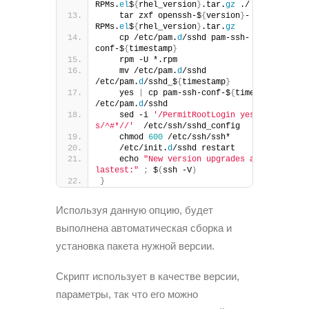
RPMs.
el
$
{
rhel_version
}
.tar.
gz
 ./
    tar zxf openssh-$
{
version
}
-
RPMs.
el
$
{
rhel_version
}
.tar.
gz
    cp /etc/pam.
d
/sshd pam-ssh-
conf-$
{
timestamp
}
    rpm -U *.rpm
    mv /etc/pam.
d
/sshd 
/etc/pam.
d
/sshd_$
{
timestamp
}
    yes 
|
 cp pam-ssh-conf-$
{
timestamp
}
/etc/pam.
d
/sshd
    sed -i 
'/PermitRootLogin yes/ 
s/^#*//'
  /etc/ssh/sshd_config
    chmod 
600
 /etc/ssh/ssh*
    /etc/init.
d
/sshd restart
    echo 
"New version upgrades as to 
lastest:"
;
 $
(
ssh -V
)
}
Используя данную опцию, будет
выполнена автоматическая сборка и
установка пакета нужной версии.
Скрипт использует в качестве версии,
параметры, так что его можно