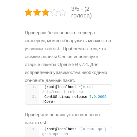
3/5 - (2
голоса)
Проверяю безопасность сервера
сканером, можно обнаружить множество
уязвимостей ssh. Проблема в том, что
свежие релизы Centos используют
старые пакеты OpenSSH v7.4. Для
исправления уязвимостей необходимо
обновить данный пакет.
[
root@localhost ~
]
# cat 
/etc/redhat-release
CentOS Linux release 
7.9
.
2009
(
Core
)
Проверяем версию установленного
пакета ssh
[
root@localhost ~
]
# rpm -qa | 
grep openssh