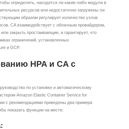
тобы определить, находятся ли какие-либо модули в
нительных ресурсов или недостаточно загружены ли
ствующим образом регулирует количество узлов
рсов. CA взаимодействует с облачным провайдером,
или закрыть простаивающие, и гарантирует, что
амках ограничений, установленных
ure и GCP.
ованию HPA и CA с
 руководство по установке и автоматическому
тером Amazon Elastic Container Service for
вии с рекомендациями приведены два примера
обы показать функции на месте:
: