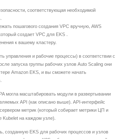
езопасности, соответствующая необходимой
.
бежать пошагового создания VPC вручную, AWS
 который создает VPC для EKS .
нения к вашему кластеру.
ть управления и рабочие процессы) в соответствии с
осле запуска группы рабочих узлов Auto Scaling они
стере Amazon EKS, и вы сможете начать
.
HPA могла масштабировать модули в развертывании
вляемых API (как описано выше). API-интерфейс
 сервером метрик (который собирает метрики ЦП и
 Kubelet на каждом узле).
ь, созданную EKS для рабочих процессов и узлов