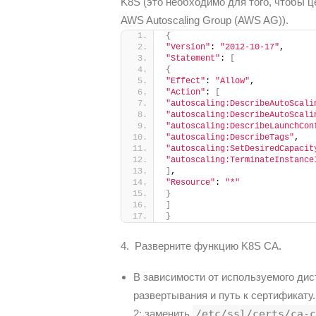
K8S (это необходимо для того, чтобы 
AWS Autoscaling Group (AWS AG)).
{
"Version"
: 
"2012-10-17"
,
"Statement"
: 
[
{
"Effect"
: 
"Allow"
,
"Action"
: 
[
"autoscaling:DescribeAutoScali
"autoscaling:DescribeAutoScali
"autoscaling:DescribeLaunchCon
"autoscaling:DescribeTags"
,
"autoscaling:SetDesiredCapacit
"autoscaling:TerminateInstance
]
,
"Resource"
: 
"*"
}
]
}
4. Разверните функцию K8S CA.
В зависимости от используемого дис
развертывания и путь к сертификату.
2; заменить
/etc/ssl/certs/ca-c