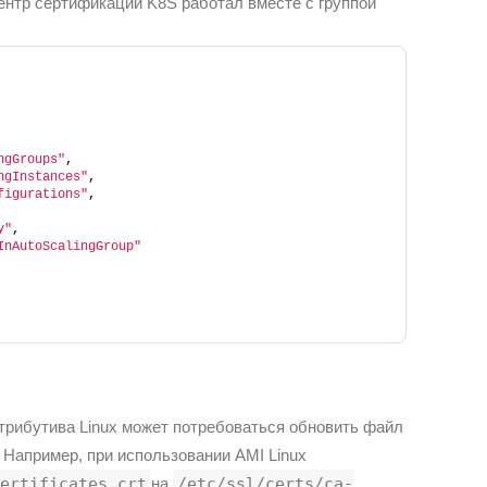
центр сертификации K8S работал вместе с группой
ngGroups"
,
ngInstances"
,
figurations"
,
y"
,
InAutoScalingGroup"
трибутива Linux может потребоваться обновить файл
 Например, при использовании AMI Linux
ertificates.crt
на
/etc/ssl/certs/ca-