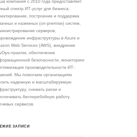
ша компания c 2010 года предоставляет
лный спектр ИТ-услуг для бизнеса:
оектирование, построение и поддержка
лачных и наземных (on-premise) систем,
министрирование серверов,
провождение инфраструктуры в Azure и
azon Web Services (AWS), внедрение
vOps-практик, обеспечение
формационной безопасности, мониторинг
оптимизация производительности ИТ-
шений. Мы помогаем организациям
роить надежную и масштабируемую
фраструктуру, снижать риски и
еспечивать бесперебойную работу
ючевых сервисов.
ЕЖИЕ ЗАПИСИ