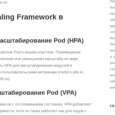
На
сти.
по
пр
ling Framework в
об
ад
со
Am
асштабирование Pod (HPA)
De
ин
 реплик Pod в вашем кластере. Перемещение
и 
личения или уменьшения масштаба по мере
ре
ть HPA для масштабирования модулей в
ст
пользовательскими метриками (metrics.k8s.io,
ин
8s.io).
об
кл
штабирование Pod (VPA)
висов с отслеживанием состояния, VPA добавляет
СВ
имости, хотя он также работает как для подов с