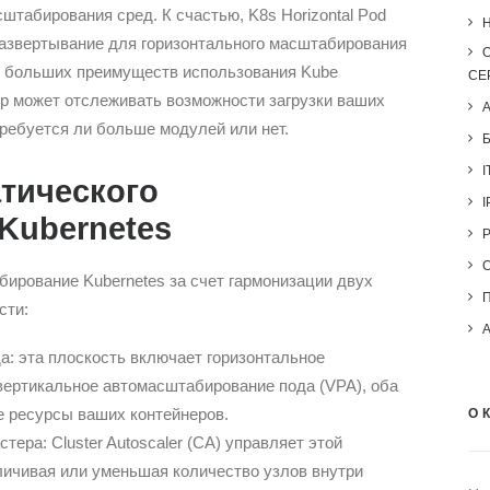
табирования сред. К счастью, K8s Horizontal Pod
H
 развертывание для горизонтального масштабирования
 больших преимуществ использования Kube
СЕ
тер может отслеживать возможности загрузки ваших
ребуется ли больше модулей или нет.
I
тического
I
Kubernetes
ирование Kubernetes за счет гармонизации двух
сти:
: эта плоскость включает горизонтальное
вертикальное автомасштабирование пода (VPA), оба
 ресурсы ваших контейнеров.
О 
ера: Cluster Autoscaler (CA) управляет этой
ичивая или уменьшая количество узлов внутри