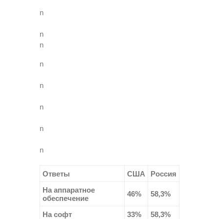
n
n
n
n
n
n
n
n
Ответы
США
Россия
На аппаратное
46%
58,3%
обеспечение
На софт
33%
58,3%