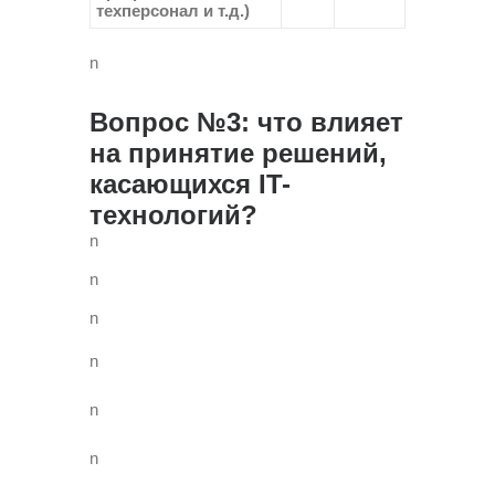
техперсонал и т.д.)
n
Вопрос №3: что влияет
на принятие решений,
касающихся IT-
технологий?
n
n
n
n
n
n