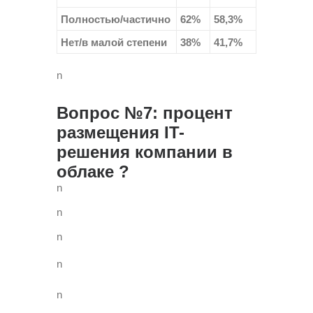
Полностью/частично
62%
58,3%
Нет/в малой степени
38%
41,7%
n
Вопрос №7: процент
размещения IT-
решения компании в
облаке ?
n
n
n
n
n