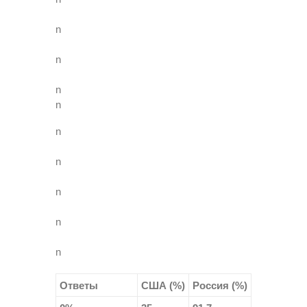
n
n
n
n
n
n
n
n
n
Ответы
США (%)
Россия (%)