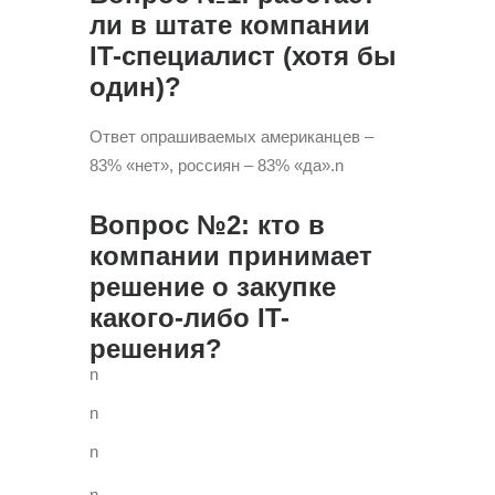
ли в штате компании
IT-специалист (хотя бы
один)?
Ответ опрашиваемых американцев –
83% «нет», россиян – 83% «да».n
Вопрос №2: кто в
компании принимает
решение о закупке
какого-либо IT-
решения?
n
n
n
n