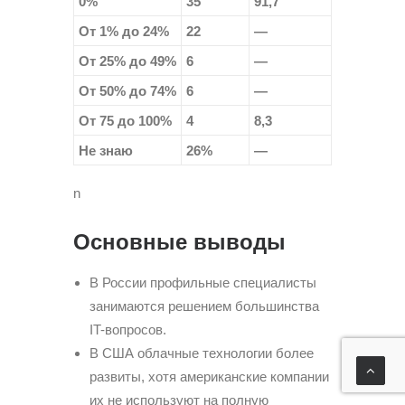
0%
35
91,7
От 1% до 24%
22
—
От 25% до 49%
6
—
От 50% до 74%
6
—
От 75 до 100%
4
8,3
Не знаю
26%
—
n
Основные выводы
В России профильные специалисты
занимаются решением большинства
IT-вопросов.
В США облачные технологии более
развиты, хотя американские компании
их не используют на полную