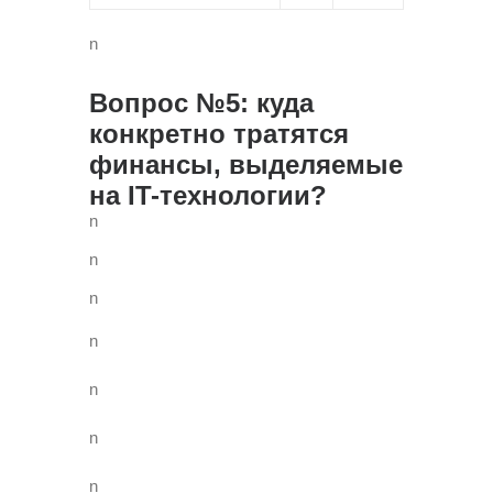
n
Вопрос №5: куда
конкретно тратятся
финансы, выделяемые
на IT-технологии?
n
n
n
n
n
n
n