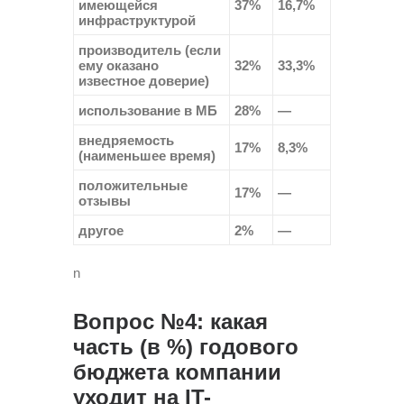
имеющейся
37%
16,7%
инфраструктурой
производитель (если
ему оказано
32%
33,3%
известное доверие)
использование в МБ
28%
—
внедряемость
17%
8,3%
(наименьшее время)
положительные
17%
—
отзывы
другое
2%
—
n
Вопрос №4: какая
часть (в %) годового
бюджета компании
уходит на IT-