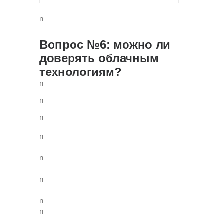
n
Вопрос №6: можно ли
доверять облачным
технологиям?
n
n
n
n
n
n
n
n