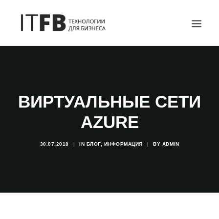
ГЛАВНАЯ
DEVOPS
ВИРТУАЛЬНЫЕ СЕТИ
АДМИНИСТРИРОВАНИЕ СЕРВЕРОВ
ИТ УСЛУГИ
AZURE
БЛОГ
ОТЗЫВЫ
30.07.2018
|
IN
БЛОГ
,
ИНФОРМАЦИЯ
|
BY
ADMIN
КОНТАКТЫ
ПОИСК