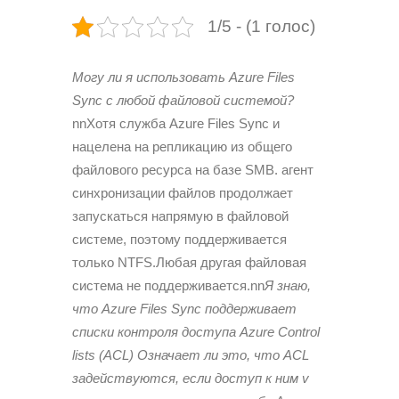
1/5 - (1 голос)
Могу ли я использовать Azure Files
Sync с любой файловой системой?
nnХотя служба Azure Files Sync и
нацелена на репли­кацию из общего
файлового ресурса на базе SMB. агент
синхронизации файлов продолжает
запускаться напрямую в файловой
системе, поэтому поддержи­вается
только NTFS.Любая другая файловая
система не поддерживается.nn
Я знаю,
что Azure Files Sync поддерживает
списки контроля доступа Azure Control
lists (ACL) Означает ли это, что ACL
задействуются, если доступ к ним v