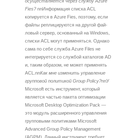
осуществляется через службу Azure
Fies?
nnИнформация списка ACL
копируется в Azure Fies, поэтому, если
файлы реплицируются на другой фай­
ловый сервер, основанный на Windows,
списки ACL могут применяться. Однако
сама по себе служба Azure Files не
интегрируется со службой каталогов AD
и, таким образом, не может применять
ACL.nn
Как мне изменить управление
групповой политикой Group Policy?
nnУ
Microsoft есть инструмент, который
является частью пакета оптимизации
Microsoft Desktop Optimization Pack —
это модуль расширенного управления
груп­повыми политиками Microsoft
Advanced Group Policy Management
(AGPM). Данный инструмент требует