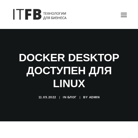
ГЛАВНАЯ
DEVOPS
DOCKER DESKTOP
АДМИНИСТРИРОВАНИЕ СЕРВЕРОВ
ДОСТУПЕН ДЛЯ
ИТ УСЛУГИ
LINUX
БЛОГ
ОТЗЫВЫ
11.05.2022
|
IN
БЛОГ
|
BY
ADMIN
КОНТАКТЫ
ПОИСК