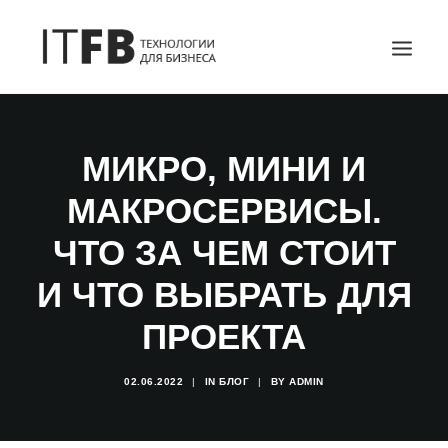
ГЛАВНАЯ
МИКРО, МИНИ И
DEVOPS
МАКРОСЕРВИСЫ.
АДМИНИСТРИРОВАНИЕ СЕРВЕРОВ
ИТ УСЛУГИ
ЧТО ЗА ЧЕМ СТОИТ
БЛОГ
И ЧТО ВЫБРАТЬ ДЛЯ
ОТЗЫВЫ
ПРОЕКТА
КОНТАКТЫ
ПОИСК
02.06.2022
|
IN
БЛОГ
|
BY
ADMIN