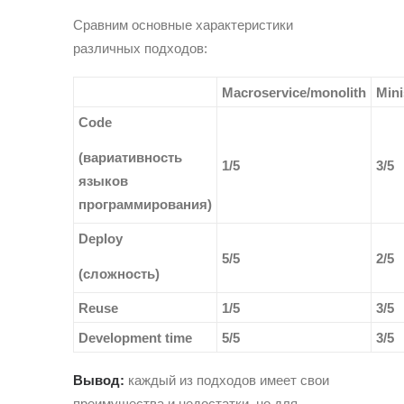
Сравним основные характеристики
различных подходов:
Macroservice/monolith
Mini
Code
(вариативность
1/5
3/5
языков
программирования)
Deploy
5/5
2/5
(сложность)
Reuse
1/5
3/5
Development time
5/5
3/5
Вывод:
каждый из подходов имеет свои
преимущества и недостатки, но для