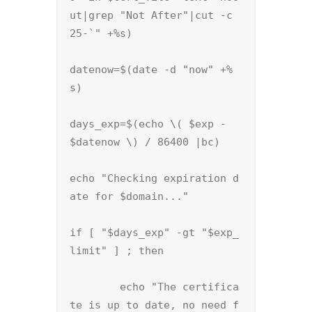
ut|grep "Not After"|cut -c 
25-`" +%s)

datenow=$(date -d "now" +%
s)

days_exp=$(echo \( $exp - 
$datenow \) / 86400 |bc)

echo "Checking expiration d
ate for $domain..."

if [ "$days_exp" -gt "$exp_
limit" ] ; then

        echo "The certifica
te is up to date, no need f