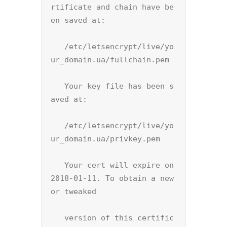
rtificate and chain have be
en saved at:

   /etc/letsencrypt/live/yo
ur_domain.ua/fullchain.pem

   Your key file has been s
aved at:

   /etc/letsencrypt/live/yo
ur_domain.ua/privkey.pem

   Your cert will expire on 
2018-01-11. To obtain a new 
or tweaked

   version of this certific