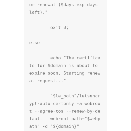
or renewal ($days_exp days 
left)."

        exit 0;

else

        echo "The certifica
te for $domain is about to 
expire soon. Starting renew
al request..."

        "$le_path"/letsencr
ypt-auto certonly -a webroo
t --agree-tos --renew-by-de
fault --webroot-path="$webp
ath" -d "${domain}"
