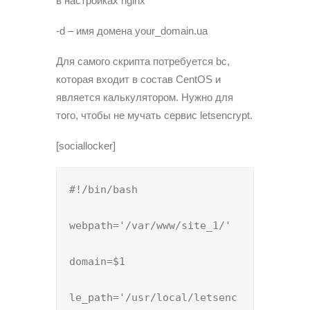
в настройках nginx
-d – имя домена your_domain.ua
Для самого скрипта потребуется bc,
которая входит в состав CentOS и
является калькулятором. Нужно для
того, чтобы не мучать сервис letsencrypt.
[sociallocker]
#!/bin/bash

webpath='/var/www/site_1/'

domain=$1

le_path='/usr/local/letsenc