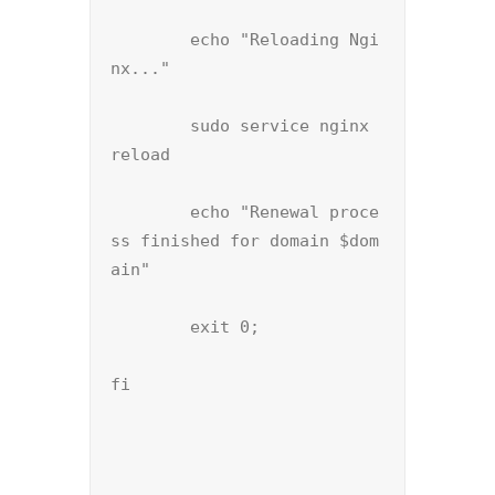
        echo "Reloading Ngi
nx..."

        sudo service nginx 
reload

        echo "Renewal proce
ss finished for domain $dom
ain"

        exit 0;

fi
