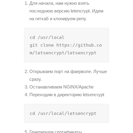
Для начала, нам нужно взять
последнюю версию letencrypt. Идем
на гитхаб и клонируем репу.
cd /usr/local

git clone https://github.co
m/letsencrypt/letsencrypt
Открываем порт на фаерволе. Лучше
сразу.
Останавливаем NGINX/Apache
Переходим в директорию letsencrypt
cd /usr/local/letsencrypt
Генерируем сертификаты