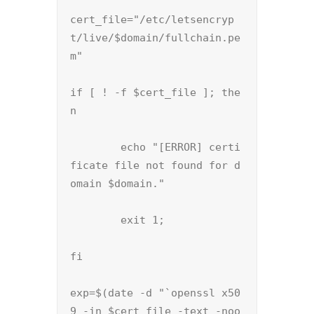
cert_file="/etc/letsencryp
t/live/$domain/fullchain.pe
m"

if [ ! -f $cert_file ]; the
n

        echo "[ERROR] certi
ficate file not found for d
omain $domain."

        exit 1;

fi

exp=$(date -d "`openssl x50
9 -in $cert_file -text -noo