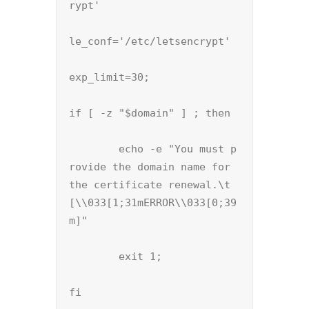
rypt'

le_conf='/etc/letsencrypt'

exp_limit=30;

if [ -z "$domain" ] ; then

        echo -e "You must p
rovide the domain name for 
the certificate renewal.\t
[\\033[1;31mERROR\\033[0;39
m]"

        exit 1;

fi
