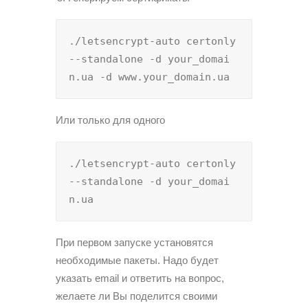
./letsencrypt-auto certonly 
--standalone -d your_domai
n.ua -d www.your_domain.ua
Или только для одного
./letsencrypt-auto certonly 
--standalone -d your_domai
n.ua
При первом запуске установятся
необходимые пакеты. Надо будет
указать email и ответить на вопрос,
желаете ли Вы поделится своими