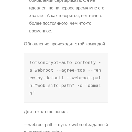
обновления сертификата. Он не
идеален, но на первое время мне его
хватает. А как говорится, нет ничего
более постоянного, чем что-то
временное.
Обновление происходит этой командой
letsencrypt-auto certonly -
a webroot --agree-tos --ren
ew-by-default --webroot-pat
h="web_site_path" -d "domai
n"
Для тех кто не понял:
—webroot-path – путь к webroot заданный