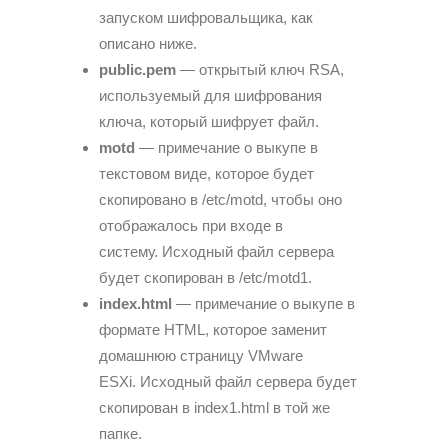
запуском шифровальщика, как
описано ниже.
public.pem
— открытый ключ RSA,
используемый для шифрования
ключа, который шифрует файл.
motd
— примечание о выкупе в
текстовом виде, которое будет
скопировано в /etc/motd, чтобы оно
отображалось при входе в
систему. Исходный файл сервера
будет скопирован в /etc/motd1.
index.html
— примечание о выкупе в
формате HTML, которое заменит
домашнюю страницу VMware
ESXi. Исходный файл сервера будет
скопирован в index1.html в той же
папке.