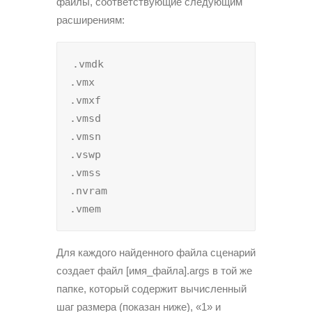
файлы, соответствующие следующим
расширениям:
.vmdk

.vmx

.vmxf

.vmsd

.vmsn

.vswp

.vmss

.nvram

.vmem
Для каждого найденного файла сценарий
создает файл [имя_файла].args в той же
папке, который содержит вычисленный
шаг размера (показан ниже), «1» и