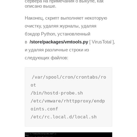
сервера на примечания о выкупе, как
описано выше.
Наконец, скрипт выполняет некоторую
очистку, удаляя журналы, удаляя
бэкдор Python, установленный
в
/store/packages/vmtools.py
[ VirusTotal ],
и удаляя различные строки из
следующих файлов:
/var/spool/cron/crontabs/ro
ot

/bin/hostd-probe.sh

/etc/vmware/rhttpproxy/endp
oints.conf

/etc/rc.local.d/local.sh