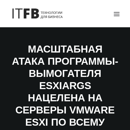
ГЛАВНАЯ
МАСШТАБНАЯ
DEVOPS
АТАКА ПРОГРАММЫ-
АДМИНИСТРИРОВАНИЕ СЕРВЕРОВ
ИТ УСЛУГИ
ВЫМОГАТЕЛЯ
БЛОГ
ESXIARGS
ОТЗЫВЫ
НАЦЕЛЕНА НА
КОНТАКТЫ
ПОИСК
СЕРВЕРЫ VMWARE
ESXI ПО ВСЕМУ