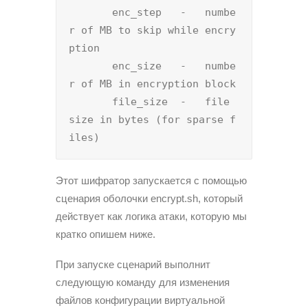
       enc_step   -   numbe
r of MB to skip while encry
ption

       enc_size   -   numbe
r of MB in encryption block

       file_size  -   file 
size in bytes (for sparse f
Этот шифратор запускается с помощью
сценария оболочки encrypt.sh, который
действует как логика атаки, которую мы
кратко опишем ниже.
При запуске сценарий выполнит
следующую команду для изменения
файлов конфигурации виртуальной