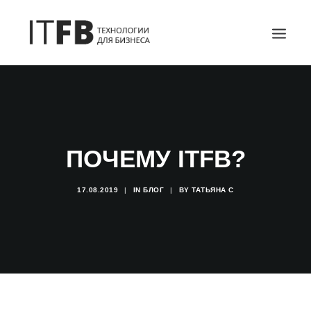
ГЛАВНАЯ
DEVOPS
АДМИНИСТРИРОВАНИЕ СЕРВЕРОВ
ПОЧЕМУ ITFB?
ИТ УСЛУГИ
БЛОГ
17.08.2019
|
IN
БЛОГ
|
BY
ТАТЬЯНА С
ОТЗЫВЫ
КОНТАКТЫ
ПОИСК