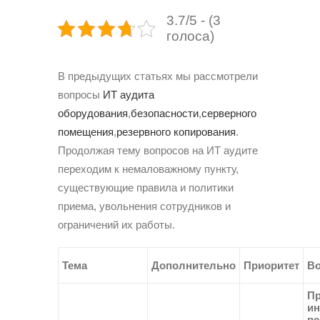
3.7/5 - (3
голоса)
В предыдущих статьях мы рассмотрели
вопросы
ИТ аудита
оборудования
,
безопасности
,
серверного
помещения
,
резервного копирования
.
Продолжая тему вопросов на ИТ аудите
переходим к немаловажному пункту,
существующие правила и политики
приема, увольнения сотрудников и
ограничений их работы.
Тема
Дополнительно
Приоритет
В
Пр
ин
вс