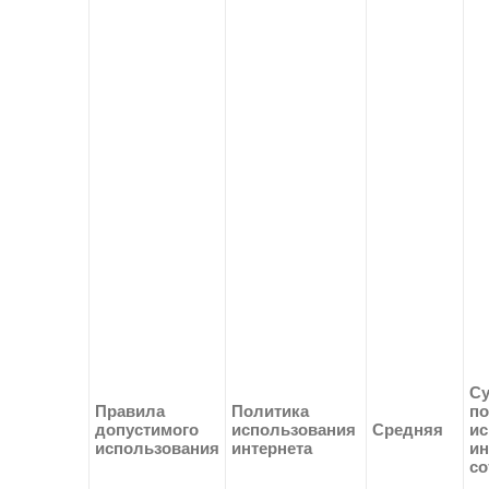
Су
Правила
Политика
по
допустимого
использования
Средняя
ис
использования
интернета
ин
со