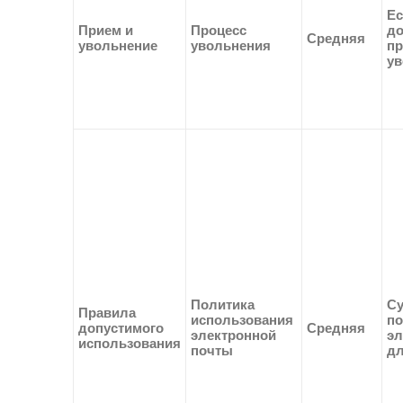
Ес
Прием и
Процесс
д
Средняя
увольнение
увольнения
пр
ув
Политика
Су
Правила
использования
по
допустимого
Средняя
электронной
эл
использования
почты
дл