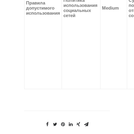
Политика
Су
Правила
использования
по
допустимого
Medium
социальных
о
использования
сетей
со