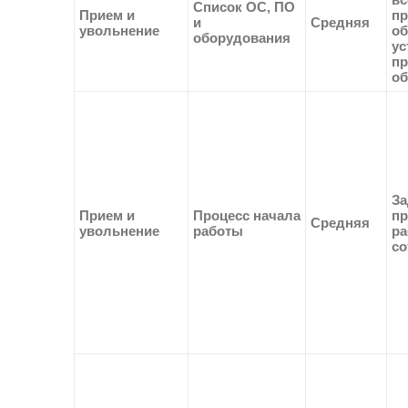
Список ОС, ПО
Прием и
пр
и
Средняя
увольнение
об
оборудования
ус
пр
об
За
Прием и
Процесс начала
пр
Средняя
увольнение
работы
ра
со