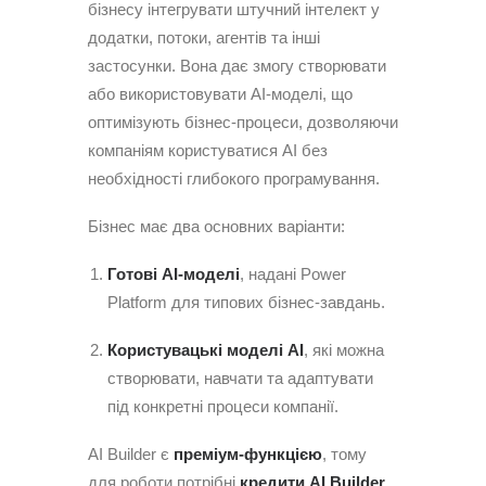
бізнесу інтегрувати штучний інтелект у
додатки, потоки, агентів та інші
застосунки. Вона дає змогу створювати
або використовувати AI-моделі, що
оптимізують бізнес-процеси, дозволяючи
компаніям користуватися AI без
необхідності глибокого програмування.
Бізнес має два основних варіанти:
Готові AI-моделі
, надані Power
Platform для типових бізнес-завдань.
Користувацькі моделі AI
, які можна
створювати, навчати та адаптувати
під конкретні процеси компанії.
AI Builder є
преміум-функцією
, тому
для роботи потрібні
кредити AI Builder
.