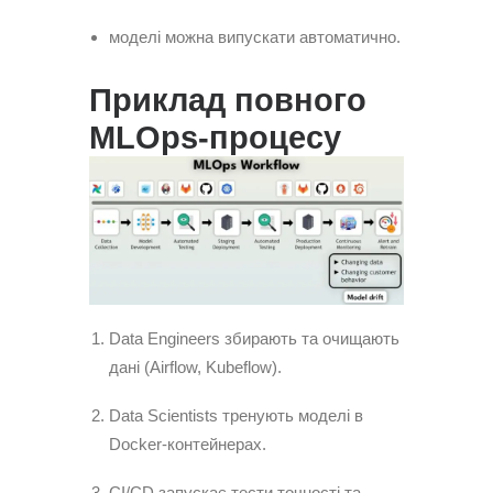
моделі можна випускати автоматично.
Приклад повного
MLOps-процесу
Data Engineers збирають та очищають
дані (Airflow, Kubeflow).
Data Scientists тренують моделі в
Docker-контейнерах.
CI/CD запускає тести точності та