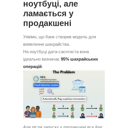
ноутбуці, але
ламається у
продакшені
Уявімо, що банк створив модель для
виявлення шахрайства.
На ноутбуці дата-саєнтиста вона
ідеально визначає
95% шахрайських
операцій
.
Але після запуску у продакшені все йде