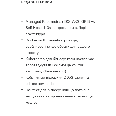
НЕДАВНІ ЗАПИСИ
Managed Kubernetes (EKS, AKS, GKE) vs
Self-Hosted: За та проти при виборі
архітектури
Docker чи Kubernetes: різниця,
особливості та що обрати для вашого
проєкту
Kubernetes для бізнесу: коли настав час
впроваджувати і скільки це коштує
насправді (Кейс-аналіз)
Кейс: як ми відразили DDoS-атаку на
фінтех-компанію
Пентест для бізнесу: навіщо потрібне
тестування на проникнення і скільки це
коштує