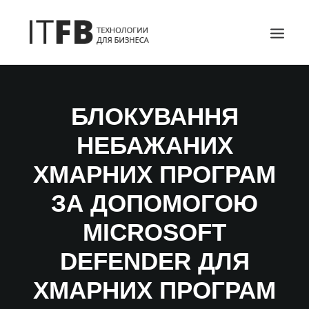
ГОЛОВНА
БЛОКУВАННЯ
DEVOPS
НЕБАЖАНИХ
АДМІНІСТРУВАННЯ СЕРВЕРІВ
ІТ ПОСЛУГИ
ХМАРНИХ ПРОГРАМ
БЛОГ
ЗА ДОПОМОГОЮ
КОНТАКТИ
MICROSOFT
SEARCH
DEFENDER ДЛЯ
ХМАРНИХ ПРОГРАМ