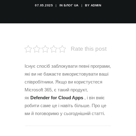
07.05.2025
|
IN
БЛОГ UA
|
BY
ADMIN
Rate this post
Існує спосіб заблокувати певні програми,
які ви не бажаєте використовувати ваші
співробітники. Якщо ви користуєтеся
Microsoft 365, є такий продукт,
як
Defender for Cloud Apps
, і він вміє
робити саме це і навіть більше. Про це
ми й поговоримо у сьогоднішній статті.