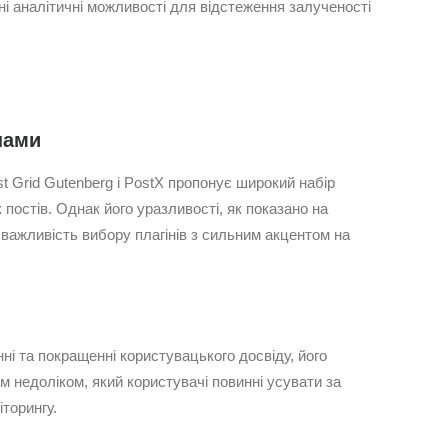
ні аналітичні можливості для відстеження залученості
нами
st Grid Gutenberg і PostX пропонує широкий набір
 постів. Однак його уразливості, як показано на
важливість вибору плагінів з сильним акцентом на
ні та покращенні користувацького досвіду, його
м недоліком, який користувачі повинні усувати за
торингу.