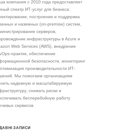
ша компания c 2010 года предоставляет
лный спектр ИТ-услуг для бизнеса:
оектирование, построение и поддержка
лачных и наземных (on-premise) систем,
министрирование серверов,
провождение инфраструктуры в Azure и
azon Web Services (AWS), внедрение
vOps-практик, обеспечение
формационной безопасности, мониторинг
оптимизация производительности ИТ-
шений. Мы помогаем организациям
роить надежную и масштабируемую
фраструктуру, снижать риски и
еспечивать бесперебойную работу
ючевых сервисов.
ДАВНІ ЗАПИСИ