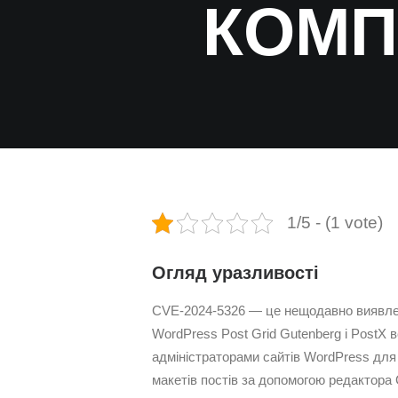
КОМП
1/5 - (1 vote)
Огляд уразливості
CVE-2024-5326 — це нещодавно виявлен
WordPress Post Grid Gutenberg і PostX в
адміністраторами сайтів WordPress для 
макетів постів за допомогою редактора 