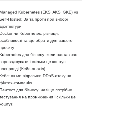
Managed Kubernetes (EKS, AKS, GKE) vs
Self-Hosted: За та проти при виборі
архітектури
Docker чи Kubernetes: різниця,
особливості та що обрати для вашого
проєкту
Kubernetes для бізнесу: коли настав час
впроваджувати і скільки це коштує
насправді (Кейс-аналіз)
Кейс: як ми відразили DDoS-атаку на
фінтех-компанію
Пентест для бізнесу: навіщо потрібне
тестування на проникнення і скільки це
коштує