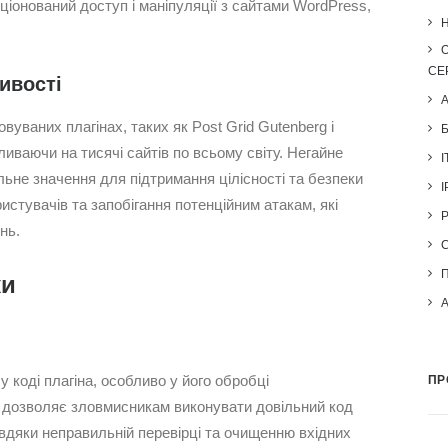
іонований доступ і маніпуляції з сайтами WordPress,
H
СЕ
ивості
уваних плагінах, таких як Post Grid Gutenberg і
ливаючи на тисячі сайтів по всьому світу. Негайне
I
ьне значення для підтримання цілісності та безпеки
I
истувачів та запобігання потенційним атакам, які
нь.
ки
 коді плагіна, особливо у його обробці
ПР
 дозволяє зловмисникам виконувати довільний код
вдяки неправильній перевірці та очищенню вхідних