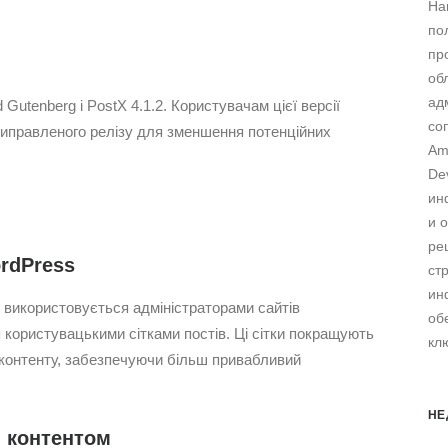
На
по
пр
об
ад
Gutenberg і PostX 4.1.2. Користувачам цієї версії
со
иправленого релізу для зменшення потенційних
Am
De
ин
и 
ре
rdPress
ст
ин
то використовується адміністраторами сайтів
об
 користувацькими сітками постів. Ці сітки покращують
кл
ю контенту, забезпечуючи більш привабливий
НЕ
 контентом