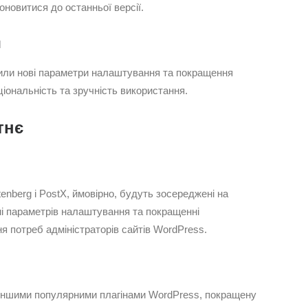
новитися до останньої версії.
я
или нові параметри налаштування та покращення
іональність та зручність використання.
тнє
enberg і PostX, ймовірно, будуть зосереджені на
і параметрів налаштування та покращенні
я потреб адміністраторів сайтів WordPress.
з іншими популярними плагінами WordPress, покращену