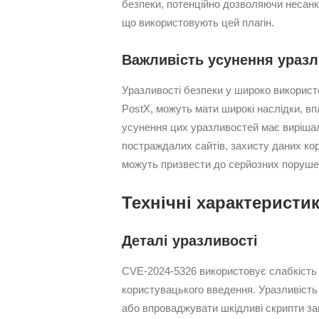
безпеки, потенційно дозволяючи несанкц
що використовують цей плагін.
Важливість усунення уразл
Уразливості безпеки у широко використов
PostX, можуть мати широкі наслідки, вп
усунення цих уразливостей має вирішал
постраждалих сайтів, захисту даних кор
можуть призвести до серйозних поруше
Технічні характеристи
Деталі уразливості
CVE-2024-5326 використовує слабкість у
користувацького введення. Уразливість
або впроваджувати шкідливі скрипти за