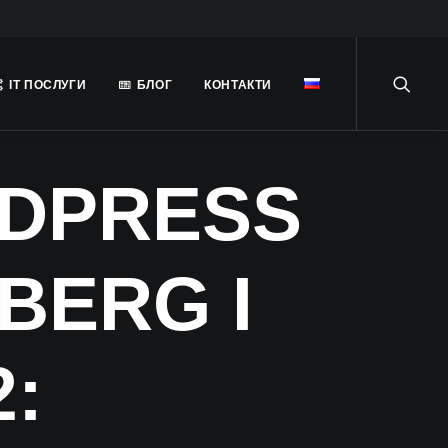
ІТ ПОСЛУГИ
БЛОГ
КОНТАКТИ
RDPRESS
BERG І
2: