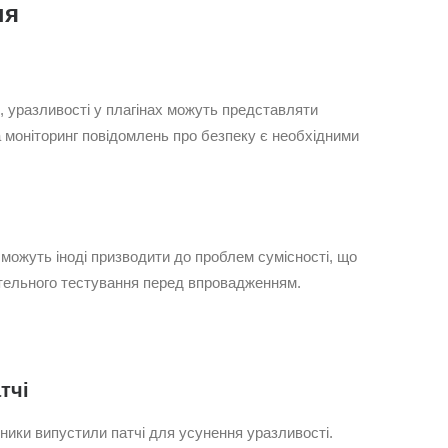
ня
, уразливості у плагінах можуть представляти
а моніторинг повідомлень про безпеку є необхідними
можуть іноді призводити до проблем сумісності, що
ретельного тестування перед впровадженням.
тчі
ики випустили патчі для усунення уразливості.