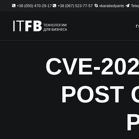
+38 (050) 470-29-17
+38 (067) 523-77-57
vkarabedyants
Tele
Г
CVE-20
POST 
P