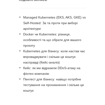
НЕДАВНІ ЗАПИСИ
Managed Kubernetes (EKS, AKS, GKE) vs
Self-Hosted: За та проти при виборі
архітектури
Docker чи Kubernetes: різниця,
особливості та що обрати для вашого
проєкту
Kubernetes для бізнесу: коли настав час
впроваджувати і скільки це коштує
насправді (Кейс-аналіз)
Кейс: як ми відразили DDoS-атаку на
фінтех-компанію
Пентест для бізнесу: навіщо потрібне
тестування на проникнення і скільки це
коштує