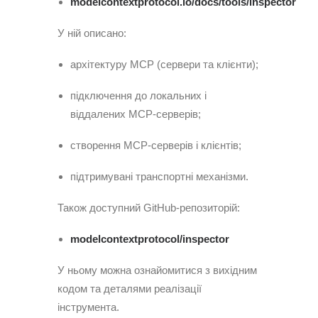
modelcontextprotocol.io/docs/tools/inspector
У ній описано:
архітектуру MCP (сервери та клієнти);
підключення до локальних і
віддалених MCP-серверів;
створення MCP-серверів і клієнтів;
підтримувані транспортні механізми.
Також доступний GitHub-репозиторій:
modelcontextprotocol/inspector
У ньому можна ознайомитися з вихідним
кодом та деталями реалізації
інструмента.