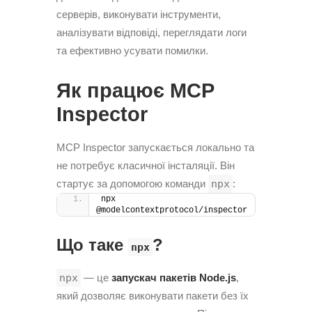
серверів, виконувати інструменти,
аналізувати відповіді, переглядати логи
та ефективно усувати помилки.
Як працює MCP
Inspector
MCP Inspector запускається локально та
не потребує класичної інсталяції. Він
стартує за допомогою команди
npx
:
npx 
@modelcontextprotocol/inspector
Що таке
?
npx
npx
— це
запускач пакетів Node.js
,
який дозволяє виконувати пакети без їх