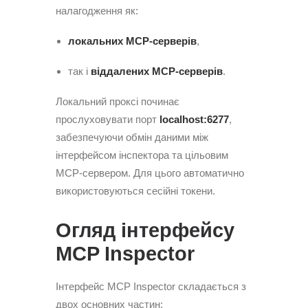
налагодження як:
локальних MCP-серверів
,
так і
віддалених MCP-серверів
.
Локальний проксі починає
прослуховувати порт
localhost:6277
,
забезпечуючи обмін даними між
інтерфейсом інспектора та цільовим
MCP-сервером. Для цього автоматично
використовуються сесійні токени.
Огляд інтерфейсу
MCP Inspector
Інтерфейс MCP Inspector складається з
двох основних частин: