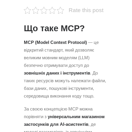
Rate this post
Що таке MCP?
MCP (Model Context Protocol)
— це
відкритий стандарт, який дозволяє
великим мовним моделям (LLM)
безпечно отримувати доступ до
зовнішніх даних і інструментів
. До
таких ресурсів можуть належати файли,
бази даних, пошукові інструменти,
середовища виконання коду тощо.
За своєю концепцією MCP можна
порівняти з
універсальним магазином
застосунків для AI-асистентів
, де
моделі взаємодіють із зовнішніми