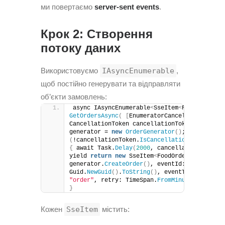
ми повертаємо
server-sent events
.
Крок 2: Створення
потоку даних
Використовуємо
IAsyncEnumerable
,
щоб постійно генерувати та відправляти
об’єкти замовлень:
async IAsyncEnumerable
<
SseItem
<
FoodOrder
>>
GetOrdersAsync
(
[
EnumeratorCancellation
]
CancellationToken cancellationToken
)
{
 var 
generator = 
new
OrderGenerator
()
; 
while
(
!cancellationToken.
IsCancellationRequested
)
{
 await Task.
Delay
(
2000
, cancellationToken
)
; 
yield 
return
new
 SseItem
<
FoodOrder
>(
 data: 
generator.
CreateOrder
()
, eventId: 
Guid.
NewGuid
()
.
ToString
()
, eventType: 
"order"
, retry: TimeSpan.
FromMinutes
(
1
)
)
; 
}
}
Кожен
SseItem
містить: