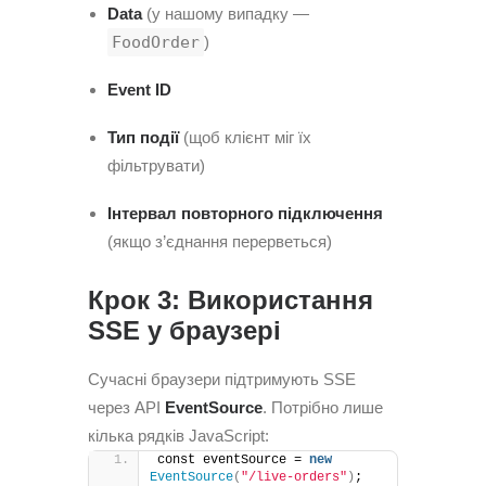
Data
(у нашому випадку —
FoodOrder
)
Event ID
Тип події
(щоб клієнт міг їх
фільтрувати)
Інтервал повторного підключення
(якщо з’єднання перерветься)
Крок 3: Використання
SSE у браузері
Сучасні браузери підтримують SSE
через API
EventSource
. Потрібно лише
кілька рядків JavaScript:
const eventSource = 
new
EventSource
(
"/live-orders"
)
; 