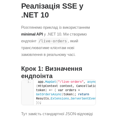
Реалізація SSE у
.NET 10
Розглянемо приклад із використанням
minimal API
у .NET 10. Ми створимо
ендпоінт
/live-orders
, який
транслюватиме клієнтам нові
замовлення в реальному часі.
Крок 1: Визначення
ендпоінта
app.
MapGet
(
"/live-orders"
, 
async
(
HttpContext context, CancellationToken 
token
)
 =
>
{
 var orders = 
GetOrdersAsync
(
token
)
; 
return
Results.
Extensions
.
ServerSentEvents
(
orders
)
})
;
Тут замість стандартної JSON-відповіді