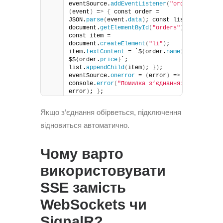
eventSource.
addEventListener
(
"order"
, 
(
event
)
 =
>
{
 const order = 
JSON.
parse
(
event.
data
)
; const list = 
document.
getElementById
(
"orders"
)
; 
const item = 
document.
createElement
(
"li"
)
; 
item.
textContent
 = `$
{
order.
name
}
 - 
$$
{
order.
price
}
`; 
list.
appendChild
(
item
)
; 
})
; 
eventSource.
onerror
 = 
(
error
)
 =
>
{
console.
error
(
"Помилка з’єднання:"
, 
error
)
; 
}
;
Якщо з’єднання обірветься, підключення
відновиться автоматично.
Чому варто
використовувати
SSE замість
WebSockets чи
SignalR?