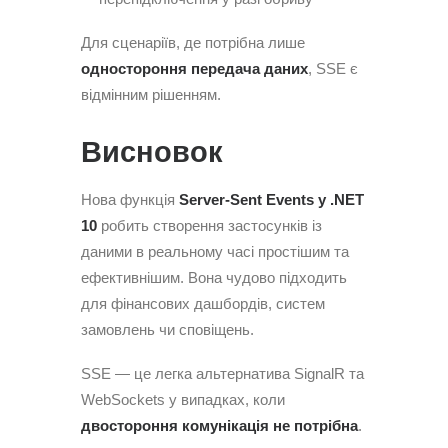
Для сценаріїв, де потрібна лише
одностороння передача даних
, SSE є
відмінним рішенням.
Висновок
Нова функція
Server-Sent Events у .NET
10
робить створення застосунків із
даними в реальному часі простішим та
ефективнішим. Вона чудово підходить
для фінансових дашбордів, систем
замовлень чи сповіщень.
SSE — це легка альтернатива SignalR та
WebSockets у випадках, коли
двостороння комунікація не потрібна
.