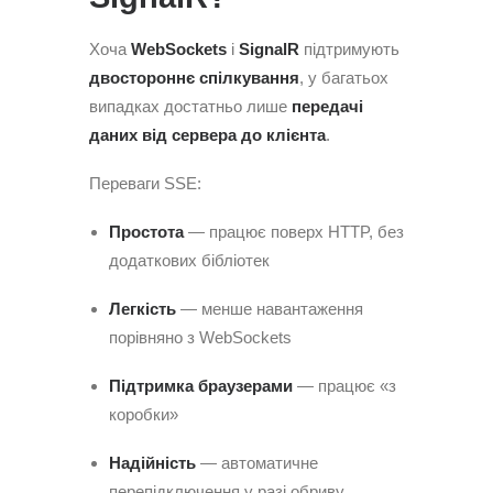
Хоча
WebSockets
і
SignalR
підтримують
двостороннє спілкування
, у багатьох
випадках достатньо лише
передачі
даних від сервера до клієнта
.
Переваги SSE:
Простота
— працює поверх HTTP, без
додаткових бібліотек
Легкість
— менше навантаження
порівняно з WebSockets
Підтримка браузерами
— працює «з
коробки»
Надійність
— автоматичне
перепідключення у разі обриву