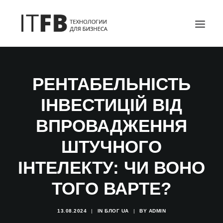
ГОЛОВНА
РЕНТАБЕЛЬНІСТЬ
DEVOPS
ІНВЕСТИЦІЙ ВІД
АДМІНІСТРУВАННЯ СЕРВЕРІВ
ІТ ПОСЛУГИ
ВПРОВАДЖЕННЯ
БЛОГ
ШТУЧНОГО
КОНТАКТИ
ІНТЕЛЕКТУ: ЧИ ВОНО
SEARCH
ТОГО ВАРТЕ?
13.08.2024
|
IN
БЛОГ UA
|
BY
ADMIN