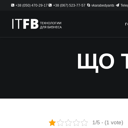
+38 (050) 470-29-17
+38 (067) 523-77-57
vkarabedyants
Tele
Г
ЩО 
1/5 - (1 vote)