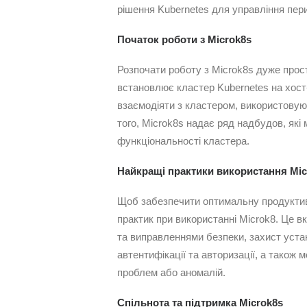
рішення Kubernetes для управління пер
Початок роботи з Microk8s
Розпочати роботу з Microk8s дуже прос
встановлює кластер Kubernetes на хост
взаємодіяти з кластером, використовуюч
того, Microk8s надає ряд надбудов, які
функціональності кластера.
Найкращі практики використання Mic
Щоб забезпечити оптимальну продуктив
практик при використанні Microk8. Це 
та виправленнями безпеки, захист уст
автентифікації та авторизації, а також
проблем або аномалій.
Спільнота та підтримка Microk8s