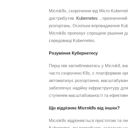
Microk8s, скорочення від Micro Kubernet
дистрибутив
Kubernetes
, призначений 
розгортань. Оскільки впровадження Kube
Microk8s пропонує спрощене рішення д
середовищі Kubernetes.
Розуміння Кубернетесу
Перш ніж заглиблюватись у Microk8, важ
часто скорочено K8s, є платформою орке
автоматизує розгортання, масштабуванн
забезпечує надійну інфраструктуру для
ступенем масштабованості та ефективн
Що відрізняє Microk8s від інших?
Microk8s відрізняється простотою та лег
Kubernetes, які потребують складних н