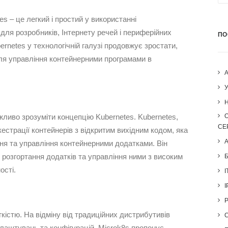
es – це легкий і простий у використанні
для розробників, Інтернету речей і периферійних
ПО
rnetes у технологічній галузі продовжує зростати,
ля управління контейнерними програмами в
H
ливо зрозуміти концепцію Kubernetes. Kubernetes,
СЕ
страції контейнерів з відкритим вихідним кодом, яка
я та управління контейнерними додатками. Він
 розгортання додатків та управління ними з високим
ості.
I
I
кістю. На відміну від традиційних дистрибутивів
алаштувань та конфігурацій, Microk8s пропонує