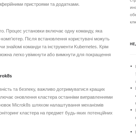
ст
иферійними пристроями та додатками.
ин
об
кл
то. Процес установки включає одну команду, яка
-комп’ютер. Після встановлення користувачі можуть
НЕ
и знайомі команди та інструменти Kubernetes. Крім
 можна легко увімкнути або вимкнути для покращення
rok8s
ність та безпеку, важливо дотримуватися кращих
включає оновлення кластера останніми виправленнями
ановок Microk8s шляхом налаштування механізмів
 моніторинг кластера на предмет будь-яких потенційних