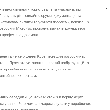
ктивної спільноти користувачів та учасників, які
ї. Існують різні онлайн-форуми, документація та
ристувачам вивчити та усунути проблеми, пов’язані з
 розробник Microk8s, пропонує варіанти комерційної
на професійна допомога.
ене та легке рішення Kubernetes для розробників,
тань. Простота установки, широкий набір функцій та
ого привабливим вибором для тих, хто хоче
контейнерних програм.
ничих середовищ?
Хоча Microk8s в першу чергу
естування, його можна використовувати у виробничих
уванні та моніторингу.