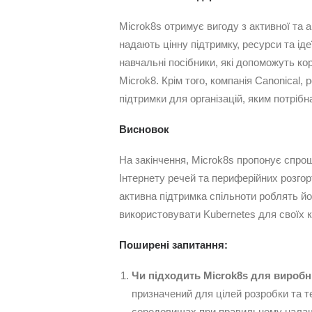
Microk8s отримує вигоду з активної та а
надають цінну підтримку, ресурси та іде
навчальні посібники, які допоможуть ко
Microk8. Крім того, компанія Canonical,
підтримки для організацій, яким потріб
Висновок
На закінчення, Microk8s пропонує спрощ
Інтернету речей та периферійних розгор
активна підтримка спільноти роблять й
використовувати Kubernetes для своїх 
Поширені запитання:
Чи підходить Microk8s для вироб
призначений для цілей розробки та т
середовищах при правильному налашт