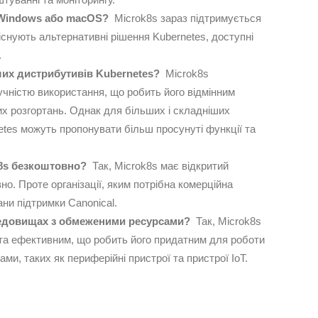
 Windows або macOS?
Microk8s зараз підтримується
існують альтернативні рішення Kubernetes, доступні
.
ших дистрибутивів Kubernetes?
Microk8s
учністю використання, що робить його відмінним
х розгортань. Однак для більших і складніших
etes можуть пропонувати більш просунуті функції та
8s безкоштовно?
Так, Microk8s має відкритий
о. Проте організації, яким потрібна комерційна
ни підтримки Canonical.
редовищах з обмеженими ресурсами?
Так, Microk8s
 та ефективним, що робить його придатним для роботи
и, таких як периферійні пристрої та пристрої IoT.