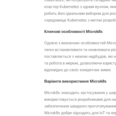
кластер Kubernetes з одним вузлом, як
робить його ідеальним вибором для роз
середовище Kubernetes з метою розробк
Ключові особливості Microk8s
Однією з визначних особливостей Micro
легко встановлювати та оновлювати різн
поставляється з низкою надбудов, які н
та робота в мережі, дозволяючи корис
відповідно до своїх конкретних вимог.
Варіанти використання Microk8s
Microk8s знаходить застосування у широ
використовується розробниками для н
забезпечення швидкого прототипування 
Microk8s добре підходить для IoT та пер