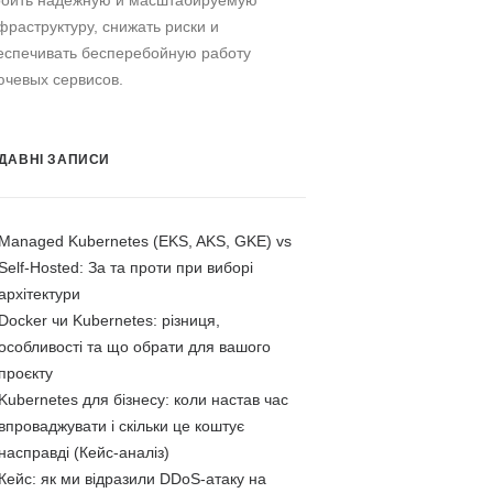
роить надежную и масштабируемую
фраструктуру, снижать риски и
еспечивать бесперебойную работу
ючевых сервисов.
ДАВНІ ЗАПИСИ
Managed Kubernetes (EKS, AKS, GKE) vs
Self-Hosted: За та проти при виборі
архітектури
Docker чи Kubernetes: різниця,
особливості та що обрати для вашого
проєкту
Kubernetes для бізнесу: коли настав час
впроваджувати і скільки це коштує
насправді (Кейс-аналіз)
Кейс: як ми відразили DDoS-атаку на