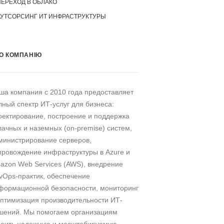
ПЕРЕХОД В ОБЛАКО
АУТСОРСИНГ ИТ ИНФРАСТРУКТУРЫ
О КОМПАНІЮ
ша компания c 2010 года предоставляет
лный спектр ИТ-услуг для бизнеса:
оектирование, построение и поддержка
лачных и наземных (on-premise) систем,
министрирование серверов,
провождение инфраструктуры в Azure и
azon Web Services (AWS), внедрение
vOps-практик, обеспечение
формационной безопасности, мониторинг
оптимизация производительности ИТ-
шений. Мы помогаем организациям