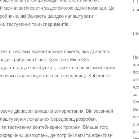
ий можна встановити за допомогою однієї команди. Це
робників, які бажають швидко налаштувати
и, тестування та експериментів.
ПР
k8s є система моментальних пакетів, яка дозволяє
На
і дистрибутиви Linux. Крім того, Microk8s
по
адають додаткові функції, такі як сховище, моніторинг
пр
тувачам налаштовувати своє середовище Kubernetes
об
ад
со
Am
De
кому діапазоні випадків використання. Він зазвичай
ин
алаштування локальних середовищ розробки,
и 
та тестування контейнерних програм. Більше того,
ре
иферійних розгортань, де потрібні легкі та ефективні