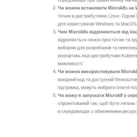
Чи можна встановити Microk8s на
тільки в дистрибутивах Linux. Однак 
для користувачів Windows та MacOS
Чим Microk8s відрізняється від ін
відрізняється своєю простотою та зр
вибором для розробників та невелики
розгортань інші дистрибутиви Kubern
можливості.
Чи можна використовувати Microk
вихідний код та доступний безкоштовн
підтримка, можуть вибрати платні пла
Чи можу я запускати Microk8 у се
спроектований так, щоб бути легким
в середовищах з обмеженими ресурсам