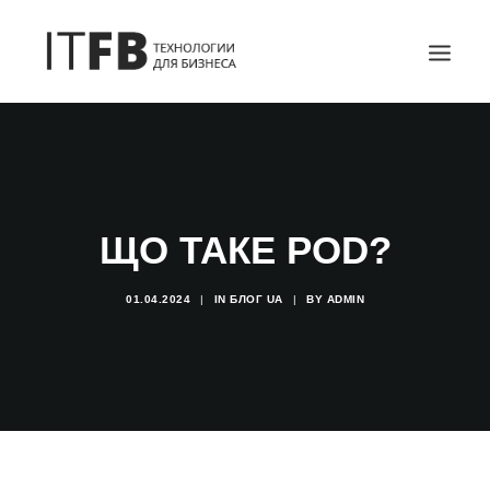
ГОЛОВНА
DEVOPS
АДМІНІСТРУВАННЯ СЕРВЕРІВ
ЩО ТАКЕ POD?
ІТ ПОСЛУГИ
БЛОГ
01.04.2024
|
IN
БЛОГ UA
|
BY
ADMIN
КОНТАКТИ
SEARCH