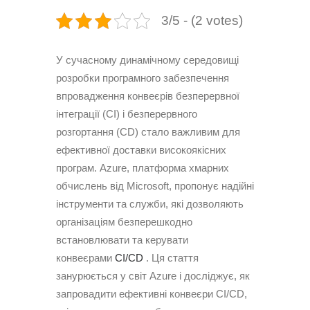
3/5 - (2 votes)
У сучасному динамічному середовищі
розробки програмного забезпечення
впровадження конвеєрів безперервної
інтеграції (CI) і безперервного
розгортання (CD) стало важливим для
ефективної доставки високоякісних
програм. Azure, платформа хмарних
обчислень від Microsoft, пропонує надійні
інструменти та служби, які дозволяють
організаціям безперешкодно
встановлювати та керувати
конвеєрами
CI/CD
.
Ця стаття
занурюється у світ Azure і досліджує, як
запровадити ефективні конвеєри CI/CD,