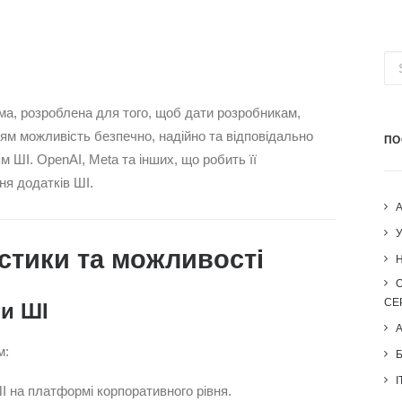
ма, розроблена для того, щоб дати розробникам,
ям можливість безпечно, надійно та відповідально
ПО
м ШІ. OpenAI, Meta та інших, що робить її
я додатків ШІ.
стики та можливості
H
СЕ
ти ШІ
м:
I
 на платформі корпоративного рівня.