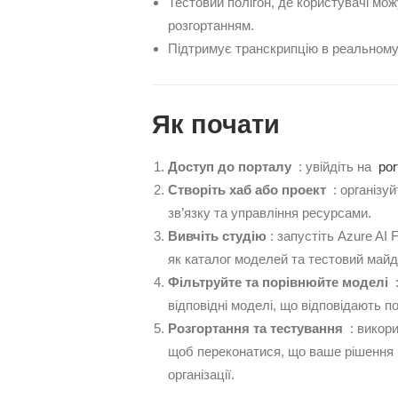
Тестовий полігон, де користувачі мо
розгортанням.
Підтримує транскрипцію в реальному 
Як почати
Доступ до порталу
: увійдіть на
por
Створіть хаб або проект
: організуй
зв’язку та управління ресурсами.
Вивчіть студію
: запустіть Azure AI 
як каталог моделей та тестовий майд
Фільтруйте та порівнюйте моделі
:
відповідні моделі, що відповідають п
Розгортання та тестування
: викори
щоб переконатися, що ваше рішення н
організації.