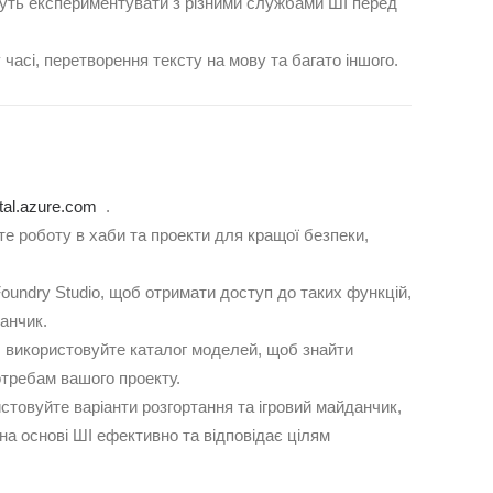
жуть експериментувати з різними службами ШІ перед
часі, перетворення тексту на мову та багато іншого.
tal.azure.com
.
те роботу в хаби та проекти для кращої безпеки,
Foundry Studio, щоб отримати доступ до таких функцій,
анчик.
 використовуйте каталог моделей, щоб знайти
отребам вашого проекту.
стовуйте варіанти розгортання та ігровий майданчик,
а основі ШІ ефективно та відповідає цілям