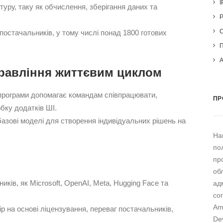
I
уру, таку як обчислення, зберігання даних та
постачальників, у тому числі понад 1800 готових
правління життєвим циклом
програми допомагає командам співпрацювати,
ПР
бку додатків ШІ.
азові моделі для створення індивідуальних рішень на
На
по
пр
об
иків, як Microsoft, OpenAI, Meta, Hugging Face та
ад
со
Am
р на основі ліцензування, переваг постачальників,
De
.