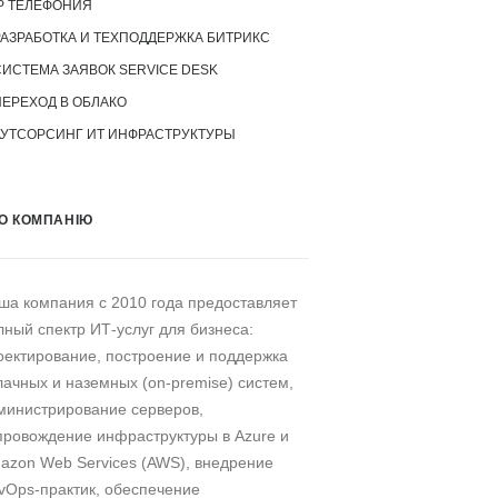
P ТЕЛЕФОНИЯ
РАЗРАБОТКА И ТЕХПОДДЕРЖКА БИТРИКС
СИСТЕМА ЗАЯВОК SERVICE DESK
ПЕРЕХОД В ОБЛАКО
АУТСОРСИНГ ИТ ИНФРАСТРУКТУРЫ
О КОМПАНІЮ
ша компания c 2010 года предоставляет
лный спектр ИТ-услуг для бизнеса:
оектирование, построение и поддержка
лачных и наземных (on-premise) систем,
министрирование серверов,
провождение инфраструктуры в Azure и
azon Web Services (AWS), внедрение
vOps-практик, обеспечение