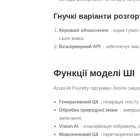
Гнучкі варіанти розго
Керовані обчислення
: користувачі
своїх вимог.
Безсерверний API
: забезпечує мас
Функції моделі ШІ
Azure AI Foundry підтримує безліч завд
Генеративний ШІ
: генерація тексту 
Обробка природної мови
: заверше
запитання.
Vision AI
: класифікація зображень, в
Мовленнєвий ШІ
: перетворення мов