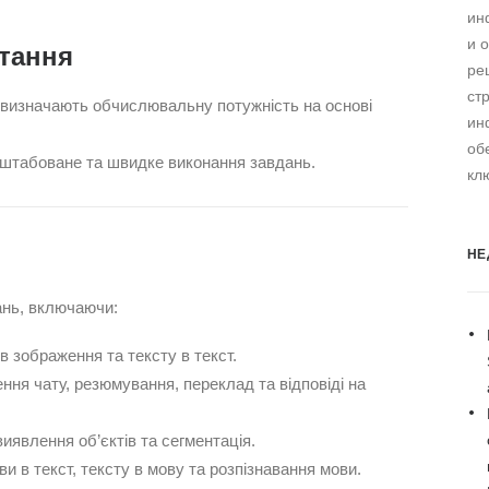
ин
и 
ртання
ре
ст
 визначають обчислювальну потужність на основі
ин
об
штабоване та швидке виконання завдань.
кл
НЕ
ань, включаючи:
в зображення та тексту в текст.
ння чату, резюмування, переклад та відповіді на
иявлення об’єктів та сегментація.
и в текст, тексту в мову та розпізнавання мови.