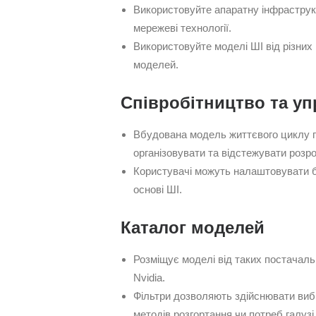
Використовуйте апаратну інфраструкт
мережеві технології.
Використовуйте моделі ШІ від різних 
моделей.
Співробітництво та у
Вбудована модель життєвого циклу 
організовувати та відстежувати розро
Користувачі можуть налаштовувати б
основі ШІ.
Каталог моделей
Розміщує моделі від таких постачальн
Nvidia.
Фільтри дозволяють здійснювати вибі
методів розгортання чи потреб галузі