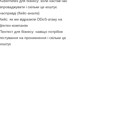
Kubernetes для бізнесу: коли настав час
впроваджувати і скільки це коштує
насправді (Кейс-аналіз)
Кейс: як ми відразили DDoS-атаку на
фінтех-компанію
Пентест для бізнесу: навіщо потрібне
тестування на проникнення і скільки це
коштує