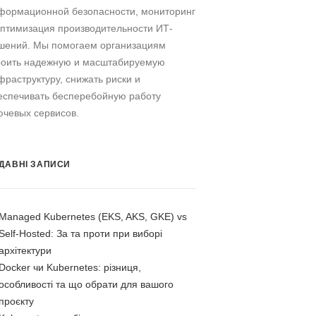
формационной безопасности, мониторинг
оптимизация производительности ИТ-
шений. Мы помогаем организациям
роить надежную и масштабируемую
фраструктуру, снижать риски и
еспечивать бесперебойную работу
ючевых сервисов.
ДАВНІ ЗАПИСИ
Managed Kubernetes (EKS, AKS, GKE) vs
Self-Hosted: За та проти при виборі
архітектури
Docker чи Kubernetes: різниця,
особливості та що обрати для вашого
проєкту