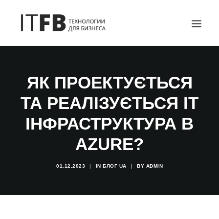
ГОЛОВНА
ЯК ПРОЕКТУЄТЬСЯ
DEVOPS
ТА РЕАЛІЗУЄТЬСЯ ІТ
АДМІНІСТРУВАННЯ СЕРВЕРІВ
ІТ ПОСЛУГИ
ІНФРАСТРУКТУРА В
БЛОГ
AZURE?
КОНТАКТИ
01.12.2023
|
IN
БЛОГ UA
|
BY
ADMIN
SEARCH