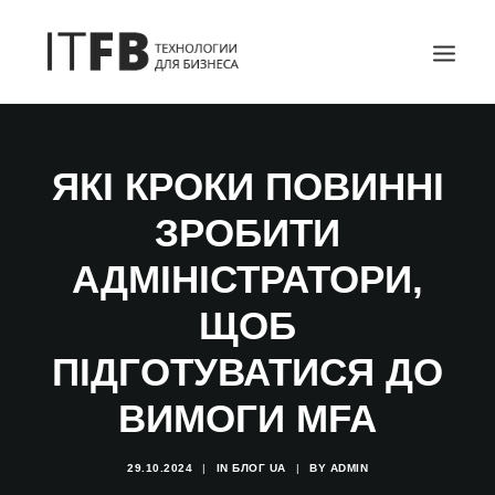
ГОЛОВНА
ЯКІ КРОКИ ПОВИННІ
DEVOPS
ЗРОБИТИ
АДМІНІСТРУВАННЯ СЕРВЕРІВ
ІТ ПОСЛУГИ
АДМІНІСТРАТОРИ,
БЛОГ
ЩОБ
КОНТАКТИ
ПІДГОТУВАТИСЯ ДО
SEARCH
ВИМОГИ MFA
29.10.2024
|
IN
БЛОГ UA
|
BY
ADMIN